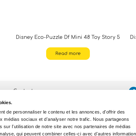
5
Disney Eco-Puzzle Df Mini 48 Toy Story 5
Di
Read more
Contacts
okies.
Assistance
t de personnaliser le contenu et les annonces, d'offrir des
Politique de Confidentialité
et de Cookies
aux médias sociaux et d'analyser notre trafic. Nous partageons
 sur l'utilisation de notre site avec nos partenaires de médias
'analyse, qui peuvent combiner celles-ci avec d'autres informatio