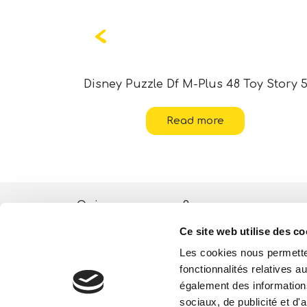
ania 2
Disney Puzzle Df M-Plus 48 Toy Story 
Read more
Qui sommes-nous?
Ce site web utilise des co
Activités ESG
Les cookies nous permetten
Lisciani TV
fonctionnalités relatives 
également des informations
Boutique
sociaux, de publicité et d