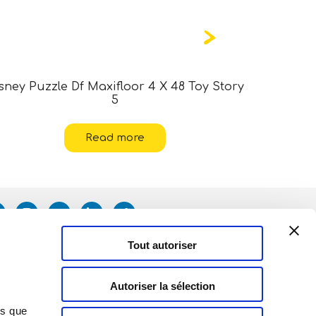
sney Puzzle Df Maxifloor 4 X 48 Toy Story
Marvel
5
Read more
Tout autoriser
Autoriser la sélection
ns que