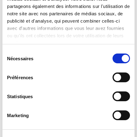
Disney Puzzle Df Supermaxi 60 Nemo
partageons également des informations sur l'utilisation de
notre site avec nos partenaires de médias sociaux, de
Read more
publicité et d'analyse, qui peuvent combiner celles-ci
avec d'autres informations que vous leur avez fournies
ou qu'ils ont collectées lors de votre utilisation de leurs
services.
Sélection
Nécessaires
du
consentement
Préférences
Disney Puzzle Df Supermaxi 60 Princess
Statistiques
Read more
Marketing