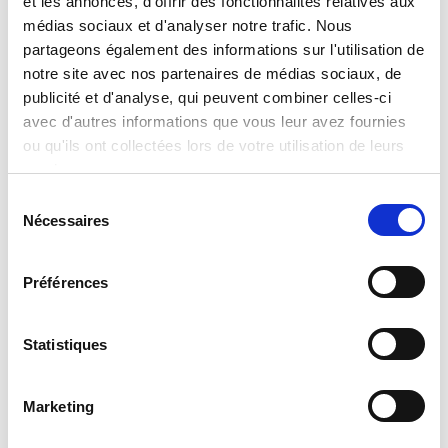
et les annonces, d'offrir des fonctionnalités relatives aux
médias sociaux et d'analyser notre trafic. Nous
partageons également des informations sur l'utilisation de
Catégories
notre site avec nos partenaires de médias sociaux, de
publicité et d'analyse, qui peuvent combiner celles-ci
avec d'autres informations que vous leur avez fournies
ou qu'ils ont collectées lors de votre utilisation de leurs
Âge
services.
Sélection
Nécessaires
PRÈS
du
consentement
Préférences
Qui sommes-nous?
Statistiques
Marketing
Activités ESG