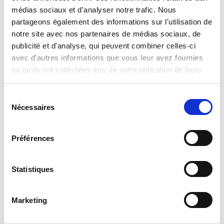
médias sociaux et d'analyser notre trafic. Nous
Gabby’s Dollhouse Livre De Croquis Gab-Tastic
partageons également des informations sur l'utilisation de
Coloriage Et Dessin Dans L’affichage 8
notre site avec nos partenaires de médias sociaux, de
publicité et d'analyse, qui peuvent combiner celles-ci
Read more
avec d'autres informations que vous leur avez fournies
ou qu'ils ont collectées lors de votre utilisation de leurs
services.
Sélection
Nécessaires
du
consentement
Préférences
Gabby’s Dollhouse Memo
Statistiques
Read more
Marketing