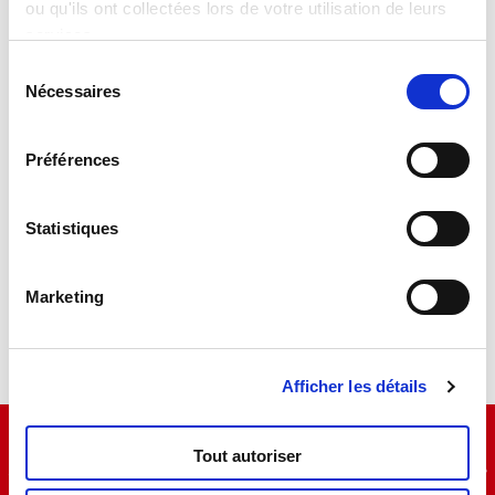
ou qu'ils ont collectées lors de votre utilisation de leurs
Lisciani TV
services.
Sélection
Nécessaires
du
Assistance
consentement
Préférences
Contacts
Statistiques
Privacy e cookie policy
Marketing
Afficher les détails
Copyright Ⓒ2024 Liscianigiochi – Via Ruscitti, Zona
Ind.le Sant’Atto (TE) – N°TVA 00723030672 – Capital
Tout autoriser
social : 100 000 € (entièrement libéré) – RCS : 91413 de