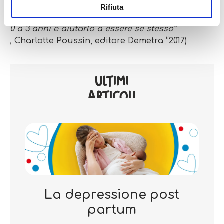
Rifiuta
“Il metodo Montessori. Per crescere tuo figlio da
0 a 3 anni e aiutarlo a essere se stesso”
,
Charlotte Poussin, editore Demetra “2017)
ULTIMI
ARTICOLI
La depressione post
partum