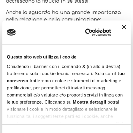
accrescono la fiducia in se stessi.
Anche lo sguardo ha una grande importanza
nella relazione e nella comunicazione;
guardandoci reciprocamente entriamo in
contatto in profondità e riusciamo a
trasmettere molte cose, più che con le parole.
Capita a tutti di pronunciare “è troppo pesante
per te”. “ attento che cadi”, “ sei troppo piccolo
Questo sito web utilizza i cookie
per …”, “ non fare questo…”, queste parole
Chiudendo il banner con il comando
X
(in alto a destra)
negative bloccano il bambino. Mettiamo da
tratteremo solo i cookie tecnici necessari. Solo con il
tuo
parte queste espressioni e enfatizziamo gli
consenso
tratteremo cookie e strumenti di marketing e
avvertimenti amorevoli e incoraggianti, meglio
profilazione, per permetterci di inviarti messaggi
se uniti a uno sguardo silenzioso e protettivo
commerciali e/o valutare e/o proporti servizi in linea con
(non disturbarlo mentre agisce). Dare fiducia è
le tue preferenze. Cliccando su
Mostra dettagli
potrai
il più bel regalo per favorire la fiducia. Noi
visionare i cookie in modo dettagliato e selezionare le
genitori possiamo indicare la via verso la
funzionalità, i soggetti terze parti ed i cookie, anche
libertà, educando i nostri figli a “scegliere”, ad
eventualmente raggruppati per categorie omogenee. Nel
esempio possiamo incrementare le occasioni
footer di ogni pagina del sito è presente il link alla nostra
Selezione