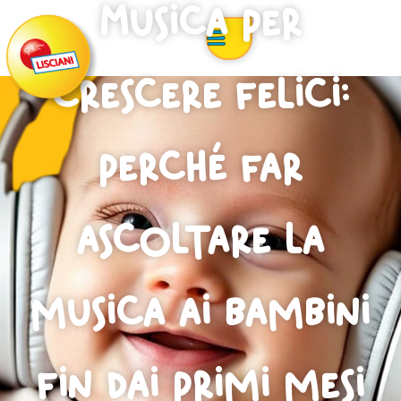
Musica per
crescere felici:
perché far
ascoltare la
musica ai bambini
fin dai primi mesi