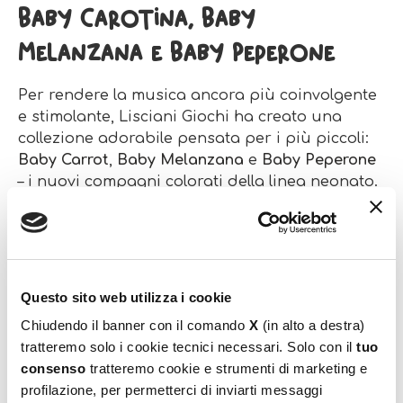
Baby Carotina, Baby
Melanzana e Baby Peperone
Per rendere la musica ancora più coinvolgente
e stimolante, Lisciani Giochi ha creato una
collezione adorabile pensata per i più piccoli:
Baby Carrot
,
Baby Melanzana
e
Baby Peperone
– i nuovi compagni colorati della linea neonato.
Ognuno di questi simpatici giochi sonori
stimola l’udito, la vista e il movimento attraverso
canzoncine allegre e suoni diversi: Tutti sono
pensati per essere facili da afferrare, leggeri
da spingere e completamente sicuri nei
Questo sito web utilizza i cookie
materiali, perfetti per le manine curiose dei più
Chiudendo il banner con il comando
X
(in alto a destra)
piccoli. Le ruote stimolano la motricità, i colori
tratteremo solo i cookie tecnici necessari. Solo con il
tuo
vivaci catturano l’attenzione e i suoni
consenso
tratteremo cookie e strumenti di marketing e
favoriscono l’ascolto attivo.
profilazione, per permetterci di inviarti messaggi