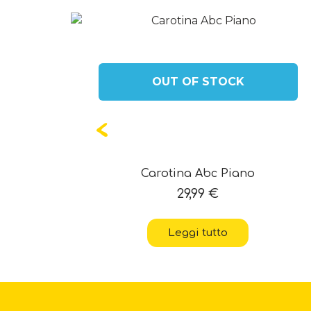
OUT OF STOCK
o Animali
Carotina Abc Piano
29,99
€
Leggi tutto