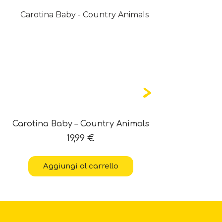
Carotina Baby – Country Animals
Carotina 
19,99
€
Aggiungi al carrello