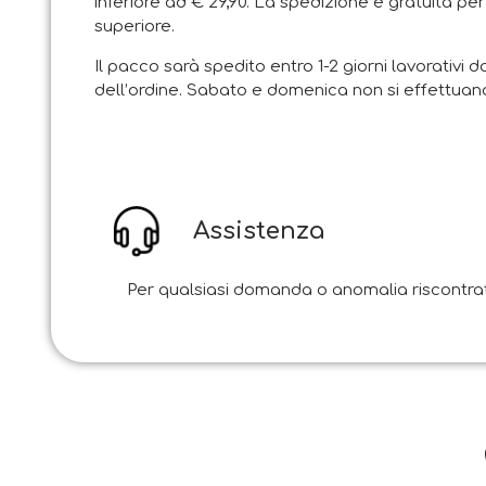
inferiore ad € 29,90. La spedizione è gratuita per
superiore.
Il pacco sarà spedito entro 1-2 giorni lavorativi d
dell’ordine. Sabato e domenica non si effettuano
Assistenza
Per qualsiasi domanda o anomalia riscontrata i