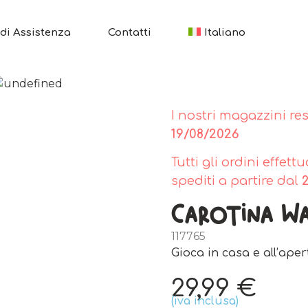
di Assistenza
Contatti
Italiano
I nostri magazzini re
19/08/2026
Tutti gli ordini effet
spediti a partire dal
Carotina Wal
117765
Gioca in casa e all’aper
29,99
€
(iva inclusa)