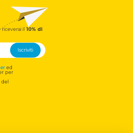
 riceverai il
10% di
ter
ed
er per
 del