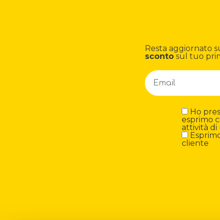
Resta aggiornato su n
sconto
sul tuo pri
Ho preso
esprimo c
attività 
Esprimo 
cliente