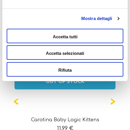
Mostra dettagli
Potrebbe interessarti
Accetta tutti
anche...
Accetta selezionati
Rifiuta
OUT OF STOCK
Carotina Baby Logic Kittens
11,99
€