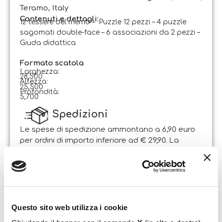
Teramo, Italy
Contenuti e dettagli:
12 tessere del memo – Puzzle 12 pezzi – 4 puzzle
sagomati double-face – 6 associazioni da 2 pezzi –
Giuda didattica
Formato scatola
Larghezza:
28,500
Altezza:
25,500
Profondità:
5,700
Spedizioni
Le spese di spedizione ammontano a 6,90 euro
per ordini di importo inferiore ad € 29,90. La
spedizione è gratuita per ordini di importo
superiore.
Il pacco sarà spedito entro 1-2 giorni lavorativi
dalla data di ricezione dell’ordine. Sabato e
domenica non si effettuano spedizioni.
Questo sito web utilizza i cookie