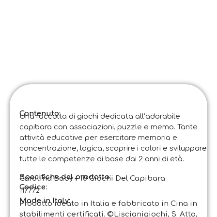
Contenuto:
Una raccolta di giochi dedicata all’adorabile
capibara con associazioni, puzzle e memo. Tante
attività educative per esercitare memoria e
concentrazione, logica, scoprire i colori e sviluppare
tutte le competenze di base dai 2 anni di età.
Specifiche del prodotto:
Carotina Baby – 10 Giochi Del Capibara
Codice
:
117772
Made in Italy:
Prodotto ideato in Italia e fabbricato in Cina in
stabilimenti certificati. ©Liscianigiochi, S. Atto,