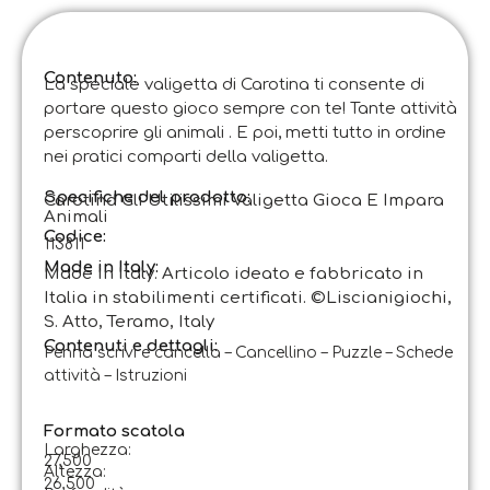
Contenuto:
La speciale valigetta di Carotina ti consente di
portare questo gioco sempre con te! Tante attività
perscoprire gli animali . E poi, metti tutto in ordine
nei pratici comparti della valigetta.
Specifiche del prodotto:
Carotina Gli Utilissimi Valigetta Gioca E Impara
Animali
Codice
:
113811
Made in Italy:
Made in Italy. Articolo ideato e fabbricato in
Italia in stabilimenti certificati. ©Liscianigiochi,
S. Atto, Teramo, Italy
Contenuti e dettagli:
Penna scrivi e cancella – Cancellino – Puzzle – Schede
attività – Istruzioni
Formato scatola
Larghezza:
27,500
Altezza:
26,500