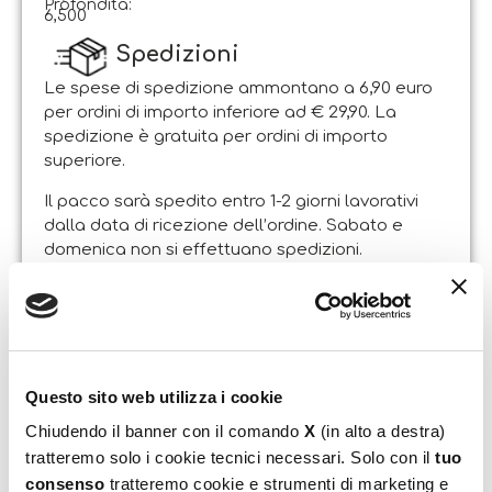
Profondità:
6,500
Spedizioni
Le spese di spedizione ammontano a 6,90 euro
per ordini di importo inferiore ad € 29,90. La
spedizione è gratuita per ordini di importo
superiore.
Il pacco sarà spedito entro 1-2 giorni lavorativi
dalla data di ricezione dell’ordine. Sabato e
domenica non si effettuano spedizioni.
Resi
Il Cliente può esercitare il diritto di recesso entro e
non oltre 14 giorni lavorativi dalla data di
ricevimento dei beni, attraverso lettera
raccomandata A.R. indirizzata alla sede legale
Questo sito web utilizza i cookie
dell’Esercente [Liscianigiochi – Sede Legale: Via
Chiudendo il banner con il comando
X
(in alto a destra)
Ruscitti, Zona Ind.le Sant’Atto 64100 Teramo].
tratteremo solo i cookie tecnici necessari. Solo con il
tuo
I beni dovranno essere restituiti all’Esercente
consenso
tratteremo cookie e strumenti di marketing e