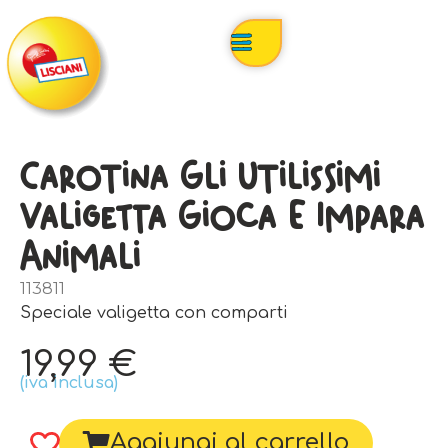
Carotina Gli Utilissimi
Valigetta Gioca E Impara
Animali
113811
Speciale valigetta con comparti
19,99
€
(iva inclusa)
Aggiungi al carrello