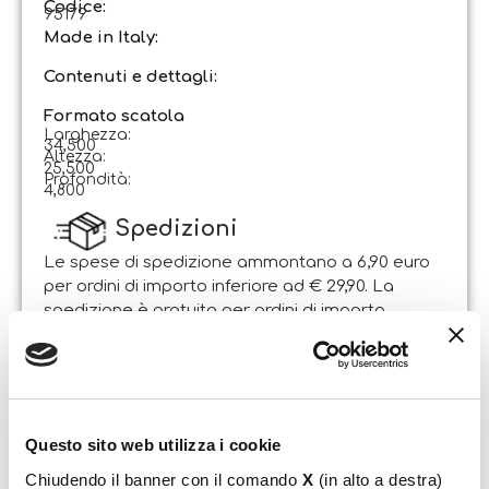
Codice
:
95179
Made in Italy:
Contenuti e dettagli:
Formato scatola
Larghezza:
34,500
Altezza:
25,500
Profondità:
4,800
Spedizioni
Le spese di spedizione ammontano a 6,90 euro
per ordini di importo inferiore ad € 29,90. La
spedizione è gratuita per ordini di importo
superiore.
Il pacco sarà spedito entro 1-2 giorni lavorativi
dalla data di ricezione dell’ordine. Sabato e
domenica non si effettuano spedizioni.
Questo sito web utilizza i cookie
Resi
Chiudendo il banner con il comando
X
(in alto a destra)