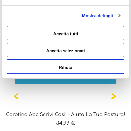
Mostra dettagli
Potrebbe interessarti
anche...
Accetta tutti
Accetta selezionati
Rifiuta
OUT OF STOCK
Carotina Abc Scrivi Cosi’ – Aiuta La Tua Postura!
34,99
€