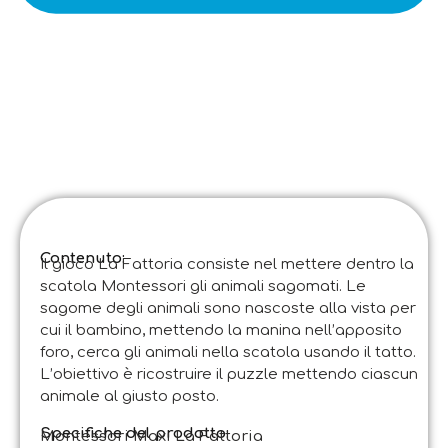
Contenuto:
Il gioco La Fattoria consiste nel mettere dentro la
scatola Montessori gli animali sagomati. Le
sagome degli animali sono nascoste alla vista per
cui il bambino, mettendo la manina nell’apposito
foro, cerca gli animali nella scatola usando il tatto.
L’obiettivo è ricostruire il puzzle mettendo ciascun
animale al giusto posto.
Specifiche del prodotto:
Montessori Maxi La Fattoria