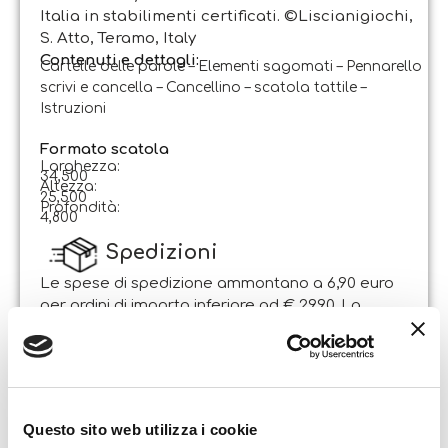
Italia in stabilimenti certificati. ©Liscianigiochi,
S. Atto, Teramo, Italy
Contenuti e dettagli:
Cartelle delle parole – Elementi sagomati – Pennarello
scrivi e cancella – Cancellino – scatola tattile –
Istruzioni
Formato scatola
Larghezza:
34,500
Altezza:
25,500
Profondità:
4,800
Spedizioni
Le spese di spedizione ammontano a 6,90 euro
per ordini di importo inferiore ad € 29,90. La
spedizione è gratuita per ordini di importo
superiore.
Il pacco sarà spedito entro 1-2 giorni lavorativi
dalla data di ricezione dell’ordine. Sabato e
Questo sito web utilizza i cookie
domenica non si effettuano spedizioni.