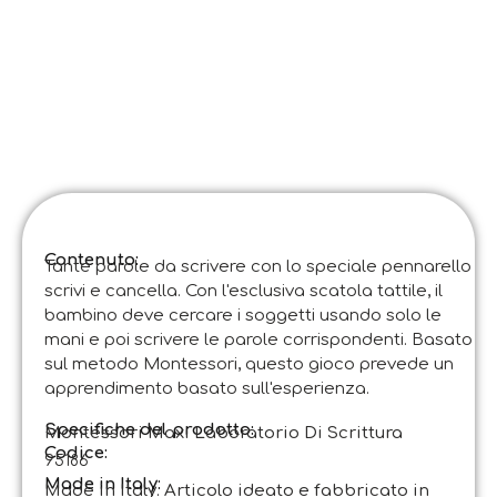
Contenuto:
Tante parole da scrivere con lo speciale pennarello
scrivi e cancella. Con l'esclusiva scatola tattile, il
bambino deve cercare i soggetti usando solo le
mani e poi scrivere le parole corrispondenti. Basato
sul metodo Montessori, questo gioco prevede un
apprendimento basato sull'esperienza.
Specifiche del prodotto:
Montessori Maxi Laboratorio Di Scrittura
Codice
:
95186
Made in Italy:
Made in Italy. Articolo ideato e fabbricato in