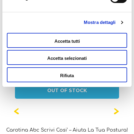
Mostra dettagli
Potrebbe interessarti
Accetta tutti
anche...
Accetta selezionati
Rifiuta
OUT OF STOCK
Carotina Abc Scrivi Cosi’ – Aiuta La Tua Postura!