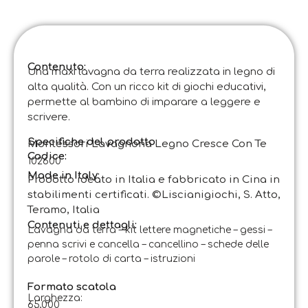
Contenuto:
Una maxi lavagna da terra realizzata in legno di
alta qualità. Con un ricco kit di giochi educativi,
permette al bambino di imparare a leggere e
scrivere.
Specifiche del prodotto:
Montessori Lavagnona Legno Cresce Con Te
Codice
:
102600
Made in Italy:
Prodotto ideato in Italia e fabbricato in Cina in
stabilimenti certificati. ©Liscianigiochi, S. Atto,
Teramo, Italia
Contenuti e dettagli:
Lavagna da terra – kit lettere magnetiche – gessi –
penna scrivi e cancella – cancellino – schede delle
parole – rotolo di carta – istruzioni
Formato scatola
Larghezza:
65,000