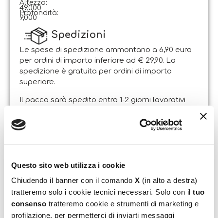
Altezza:
49,000
Profondità:
9,000
Spedizioni
Le spese di spedizione ammontano a 6,90 euro
per ordini di importo inferiore ad € 29,90. La
spedizione è gratuita per ordini di importo
superiore.
Il pacco sarà spedito entro 1-2 giorni lavorativi
dalla data di ricezione dell’ordine. Sabato e
domenica non si effettuano spedizioni.
Resi
Il Cliente può esercitare il diritto di recesso entro e
non oltre 14 giorni lavorativi dalla data di
Questo sito web utilizza i cookie
ricevimento dei beni, attraverso lettera
Chiudendo il banner con il comando
X
(in alto a destra)
raccomandata A.R. indirizzata alla sede legale
tratteremo solo i cookie tecnici necessari. Solo con il
tuo
dell’Esercente [Liscianigiochi – Sede Legale: Via
consenso
tratteremo cookie e strumenti di marketing e
Ruscitti, Zona Ind.le Sant’Atto 64100 Teramo].
profilazione, per permetterci di inviarti messaggi