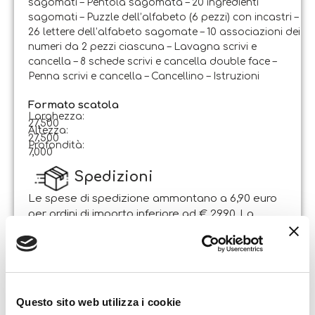
sagomati – Pentola sagomata – 20 ingredienti
sagomati – Puzzle dell’alfabeto (6 pezzi) con incastri –
26 lettere dell’alfabeto sagomate – 10 associazioni dei
numeri da 2 pezzi ciascuna – Lavagna scrivi e
cancella – 8 schede scrivi e cancella double face –
Penna scrivi e cancella – Cancellino – Istruzioni
Formato scatola
Larghezza:
27,500
Altezza:
27,500
Profondità:
7,000
Spedizioni
Le spese di spedizione ammontano a 6,90 euro
per ordini di importo inferiore ad € 29,90. La
spedizione è gratuita per ordini di importo
superiore.
Il pacco sarà spedito entro 1-2 giorni lavorativi
dalla data di ricezione dell’ordine. Sabato e
Questo sito web utilizza i cookie
domenica non si effettuano spedizioni.