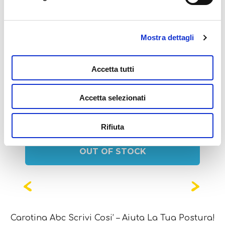
Mostra dettagli
Potrebbe interessarti
Accetta tutti
anche...
Accetta selezionati
Rifiuta
OUT OF STOCK
Carotina Abc Scrivi Cosi’ – Aiuta La Tua Postura!