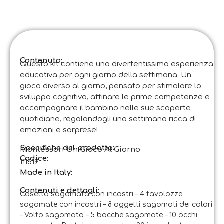
Contenuto:
Questo kit contiene una divertentissima esperienza
educativa per ogni giorno della settimana. Un
gioco diverso al giorno, pensato per stimolare lo
sviluppo cognitivo, affinare le prime competenze e
accompagnare il bambino nelle sue scoperte
quotidiane, regalandogli una settimana ricca di
emozioni e sorprese!
Specifiche del prodotto:
Montessori Un Gioco Al Giorno
Codice
:
111619
Made in Italy:
Contenuti e dettagli:
Casetta sagomata con incastri – 4 tavolozze
sagomate con incastri – 8 oggetti sagomati dei colori
– Volto sagomato – 5 bocche sagomate – 10 occhi