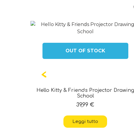
OUT OF STOCK
ticker Art
Hello Kitty & Friends Projector Drawin
School
39,99
€
Leggi tutto