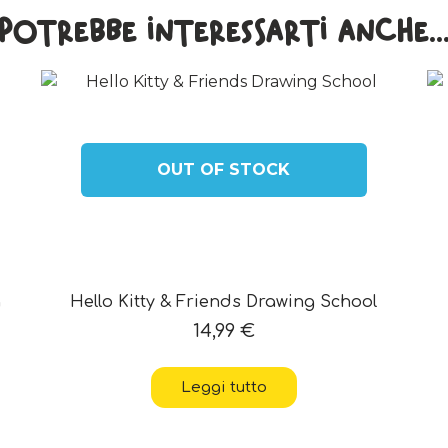
Potrebbe interessarti anche..
OUT OF STOCK
g
Hello Kitty & Friends Drawing School
14,99
€
Leggi tutto