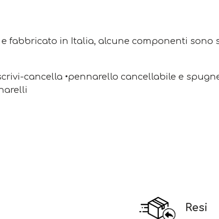
 e fabbricato in Italia, alcune componenti sono s
scrivi-cancella •pennarello cancellabile e spugn
narelli
Resi