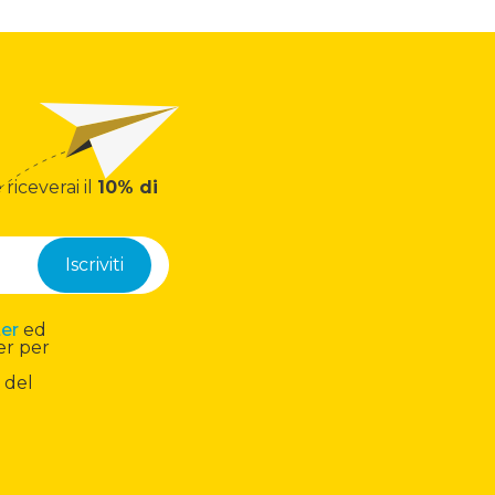
 riceverai il
10% di
ter
ed
er per
 del