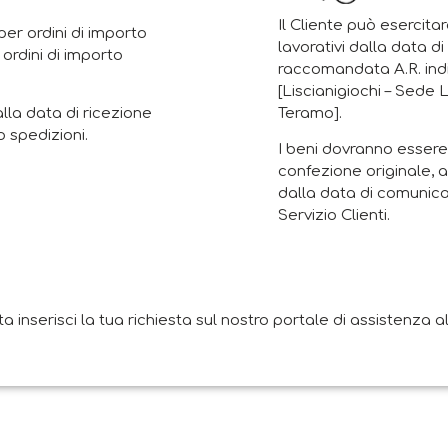
Il Cliente può esercitar
er ordini di importo
lavorativi dalla data d
 ordini di importo
raccomandata A.R. indi
[Liscianigiochi – Sede 
Teramo].
alla data di ricezione
 spedizioni.
I beni dovranno essere 
confezione originale, a
dalla data di comunica
Servizio Clienti.
nserisci la tua richiesta sul nostro portale di assistenza all