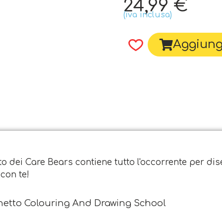
24,99
€
(iva inclusa)
Aggiungi
to dei Care Bears contiene tutto l'occorrente per dise
con te!
netto Colouring And Drawing School