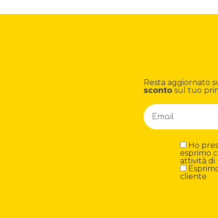
Resta aggiornato su n
sconto
sul tuo pri
Ho preso
esprimo c
attività 
Esprimo 
cliente