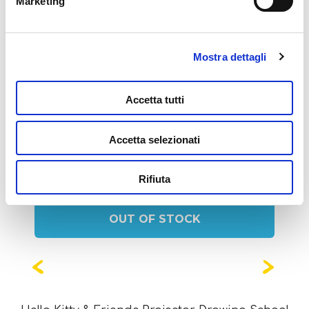
Marketing
Mostra dettagli
Potrebbe interessarti
Accetta tutti
anche...
Accetta selezionati
Rifiuta
OUT OF STOCK