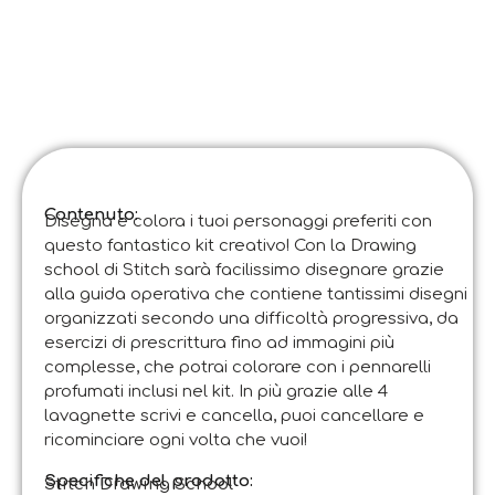
Contenuto:
Disegna e colora i tuoi personaggi preferiti con
questo fantastico kit creativo! Con la Drawing
school di Stitch sarà facilissimo disegnare grazie
alla guida operativa che contiene tantissimi disegni
organizzati secondo una difficoltà progressiva, da
esercizi di prescrittura fino ad immagini più
complesse, che potrai colorare con i pennarelli
profumati inclusi nel kit. In più grazie alle 4
lavagnette scrivi e cancella, puoi cancellare e
ricominciare ogni volta che vuoi!
Specifiche del prodotto:
Stitch Drawing School