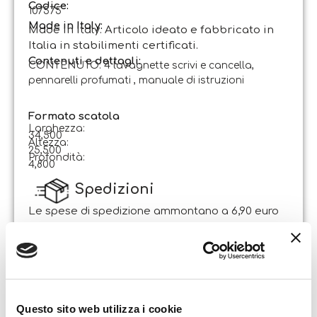
Codice
:
107575
Made in Italy:
Made in Italy. Articolo ideato e fabbricato in
Italia in stabilimenti certificati.
Contenuti e dettagli:
CONTENUTO: 4 lavagnette scrivi e cancella,
pennarelli profumati , manuale di istruzioni
Formato scatola
Larghezza:
34,500
Altezza:
25,500
Profondità:
4,800
Spedizioni
Le spese di spedizione ammontano a 6,90 euro
per ordini di importo inferiore ad € 29,90. La
spedizione è gratuita per ordini di importo
superiore.
Il pacco sarà spedito entro 1-2 giorni lavorativi
dalla data di ricezione dell’ordine. Sabato e
Questo sito web utilizza i cookie
domenica non si effettuano spedizioni.