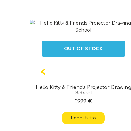
OUT OF STOCK
ticker Art
Hello Kitty & Friends Projector Drawin
School
39,99
€
Leggi tutto