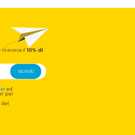
 riceverai il
10% di
ter
ed
er per
 del