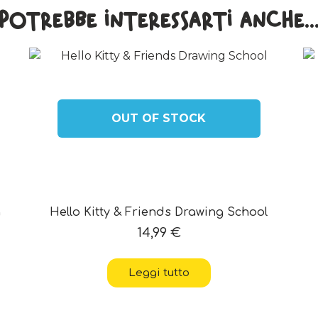
Potrebbe interessarti anche..
OUT OF STOCK
g
Hello Kitty & Friends Drawing School
14,99
€
Leggi tutto