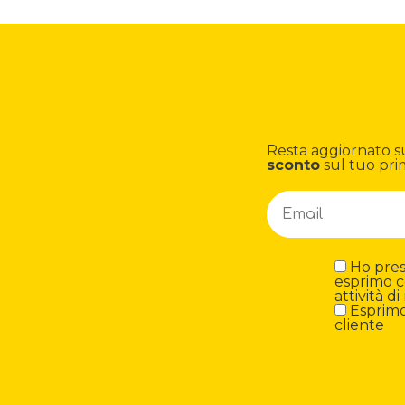
Resta aggiornato su n
sconto
sul tuo pri
Ho preso
esprimo c
attività 
Esprimo 
cliente