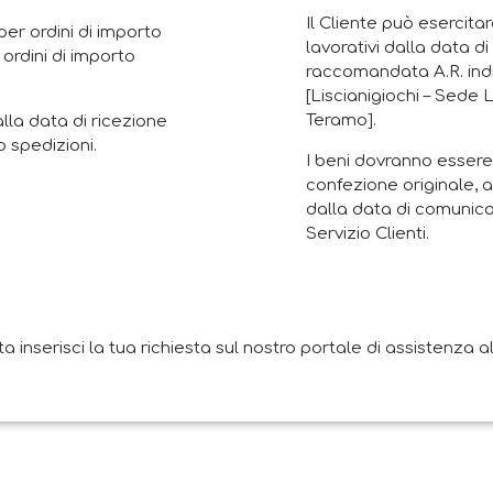
Il Cliente può esercitar
er ordini di importo
lavorativi dalla data d
 ordini di importo
raccomandata A.R. indi
[Liscianigiochi – Sede 
Teramo].
alla data di ricezione
 spedizioni.
I beni dovranno essere 
confezione originale, a
dalla data di comunica
Servizio Clienti.
nserisci la tua richiesta sul nostro portale di assistenza all