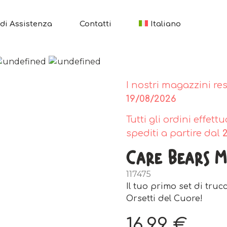
di Assistenza
Contatti
Italiano
I nostri magazzini re
19/08/2026
Tutti gli ordini effet
spediti a partire dal
Care Bears M
117475
Il tuo primo set di tru
Orsetti del Cuore!
16,99
€