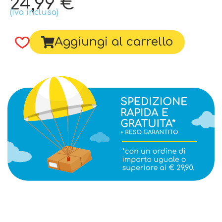
24,99
€
(iva inclusa)
Aggiungi al carrello