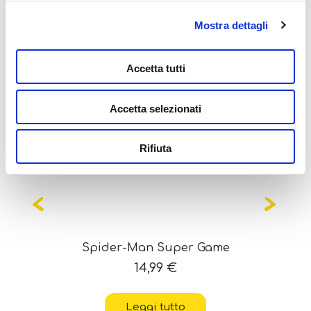
Mostra dettagli
Potrebbe interessarti
anche...
Accetta tutti
Accetta selezionati
Rifiuta
OUT OF STOCK
Spider-Man Super Game
14,99
€
Leggi tutto