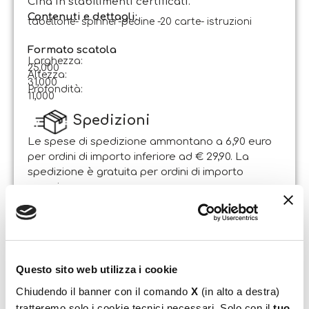
Cina in stabilimenti certificati.
Contenuti e dettagli:
tabellone- spinner-pedine -20 carte- istruzioni
Formato scatola
Larghezza:
25,000
Altezza:
31,000
Profondità:
11,000
Spedizioni
Le spese di spedizione ammontano a 6,90 euro
per ordini di importo inferiore ad € 29,90. La
spedizione è gratuita per ordini di importo
superiore.
Il pacco sarà spedito entro 1-2 giorni lavorativi
dalla data di ricezione dell’ordine. Sabato e
domenica non si effettuano spedizioni.
Questo sito web utilizza i cookie
Resi
Il Cliente può esercitare il diritto di recesso entro e
Chiudendo il banner con il comando
X
(in alto a destra)
non oltre 14 giorni lavorativi dalla data di
tratteremo solo i cookie tecnici necessari. Solo con il
tuo