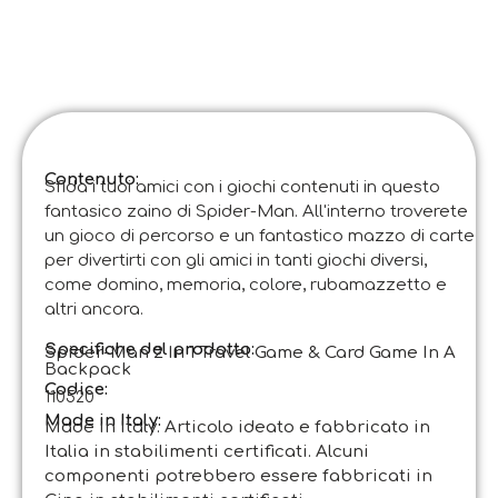
Contenuto:
Sfida i tuoi amici con i giochi contenuti in questo
fantasico zaino di Spider-Man. All'interno troverete
un gioco di percorso e un fantastico mazzo di carte
per divertirti con gli amici in tanti giochi diversi,
come domino, memoria, colore, rubamazzetto e
altri ancora.
Specifiche del prodotto:
Spider-Man 2 In 1 Travel Game & Card Game In A
Backpack
Codice
:
110520
Made in Italy:
Made in Italy. Articolo ideato e fabbricato in
Italia in stabilimenti certificati. Alcuni
componenti potrebbero essere fabbricati in