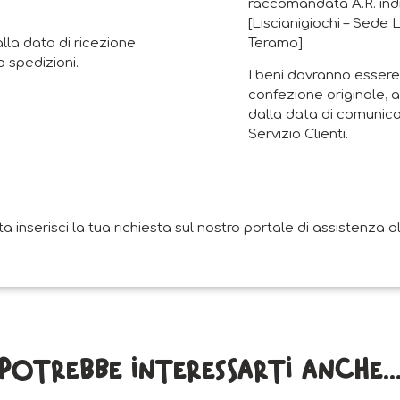
raccomandata A.R. indi
[Liscianigiochi – Sede 
Teramo].
alla data di ricezione
 spedizioni.
I beni dovranno essere 
confezione originale, a
dalla data di comunica
Servizio Clienti.
nserisci la tua richiesta sul nostro portale di assistenza all
Potrebbe interessarti anche..