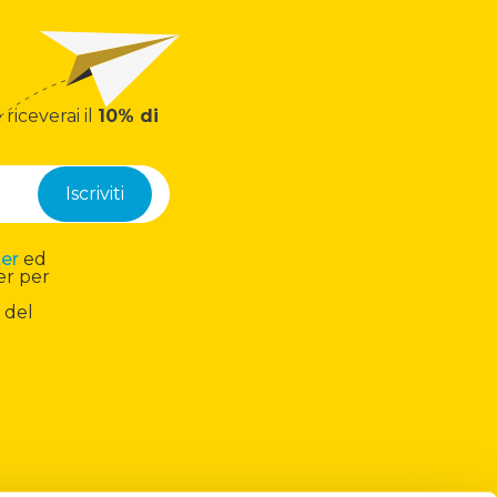
 riceverai il
10% di
ter
ed
er per
 del