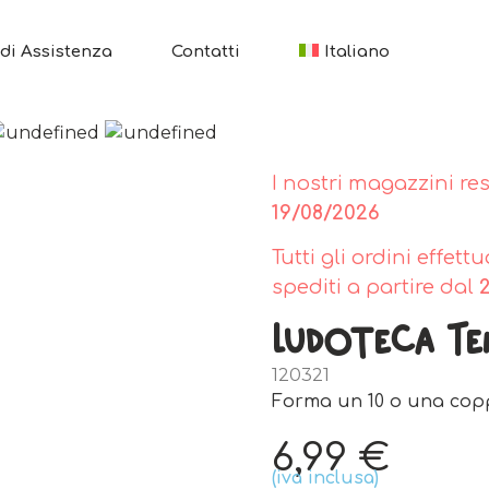
di Assistenza
Contatti
Italiano
I nostri magazzini re
19/08/2026
Tutti gli ordini effet
spediti a partire dal
Ludoteca T
120321
Forma un 10 o una copp
6,99
€
(iva inclusa)