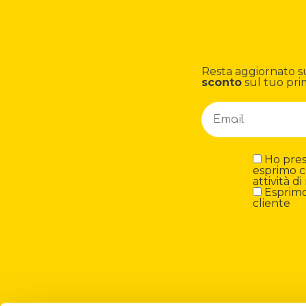
Resta aggiornato su n
sconto
sul tuo pri
Ho preso
esprimo c
attività 
Esprimo 
cliente