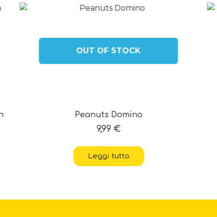
OUT OF STOCK
n
Peanuts Domino
9,99
€
Leggi tutto