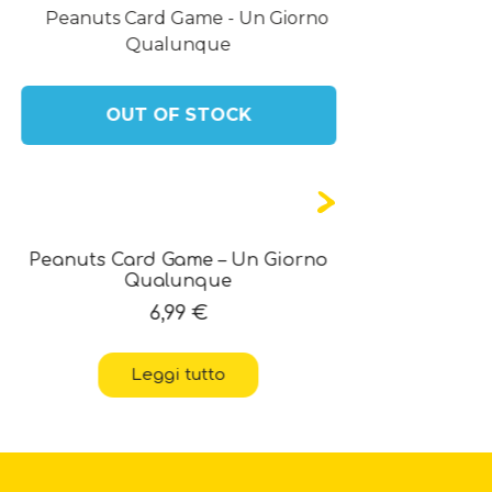
OUT OF STOCK
Peanuts Card Game – Un Giorno
Hot Wheel
Qualunque
6,99
€
Leggi tutto