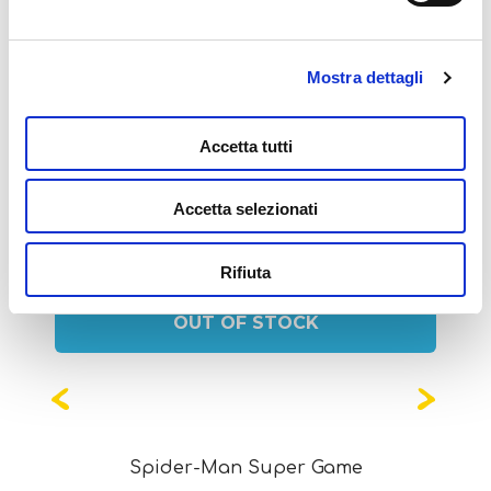
Mostra dettagli
Potrebbe interessarti
Accetta tutti
anche...
Accetta selezionati
Rifiuta
OUT OF STOCK
Spider-Man Super Game