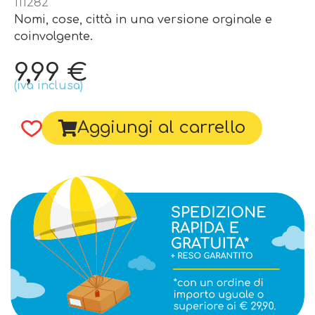
111282
Nomi, cose, città in una versione orginale e
coinvolgente.
9,99
€
(iva inclusa)
Aggiungi al carrello