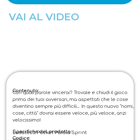
VAI AL VIDEO
Contenuto:
Con quali parole vincerai? Trovale e chiudi il gioco
prima dei tuoi avversari, ma aspettati che le cose
diventino sempre più difficili… In questo nuovo “nomi,
cose, città” dovrai essere veloce, più veloce, anzi
velocissimo!
Specifiche del prodotto:
Ludoteca Pocket Parola Sprint
Codice
: