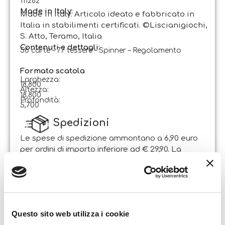
111282
Made in Italy:
Made in Italy. Articolo ideato e fabbricato in
Italia in stabilimenti certificati. ©Liscianigiochi,
S. Atto, Teramo, Italia
Contenuti e dettagli:
56 carte – 77 tessere – Spinner – Regolamento
Formato scatola
Larghezza:
18,800
Altezza:
18,800
Profondità:
5,700
Spedizioni
Le spese di spedizione ammontano a 6,90 euro
per ordini di importo inferiore ad € 29,90. La
spedizione è gratuita per ordini di importo
superiore.
Il pacco sarà spedito entro 1-2 giorni lavorativi
dalla data di ricezione dell’ordine. Sabato e
domenica non si effettuano spedizioni.
Questo sito web utilizza i cookie