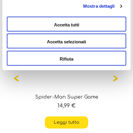
Potrebbe interessarti
Mostra dettagli
anche...
Accetta tutti
Accetta selezionati
OUT OF STOCK
Rifiuta
Spider-Man Super Game
14,99
€
Leggi tutto