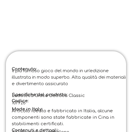
Contenuto:
Il più famoso gioco del mondo in un'edizione
illustrata in modo superbo. Alta qualità dei materiali
e divertimento assicurato
Specifiche del prodotto:
Ludoteca Gioco Dell’oca Classic
Codice
:
107926
Made in Italy:
Articolo ideato e fabbricato in Italia, alcune
componenti sono state fabbricate in Cina in
stabilimenti certificati.
Contenuti e dettagli: