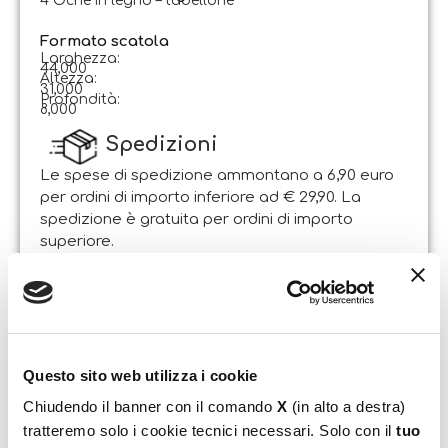
4 Oche in legno – tabellone
Formato scatola
Larghezza:
44,000
Altezza:
31,000
Profondità:
8,000
Spedizioni
Le spese di spedizione ammontano a 6,90 euro
per ordini di importo inferiore ad € 29,90. La
spedizione è gratuita per ordini di importo
superiore.
Il pacco sarà spedito entro 1-2 giorni lavorativi
dalla data di ricezione dell’ordine. Sabato e
domenica non si effettuano spedizioni.
Resi
Questo sito web utilizza i cookie
Il Cliente può esercitare il diritto di recesso entro e
Chiudendo il banner con il comando
X
(in alto a destra)
non oltre 14 giorni lavorativi dalla data di
tratteremo solo i cookie tecnici necessari. Solo con il
tuo
ricevimento dei beni, attraverso lettera