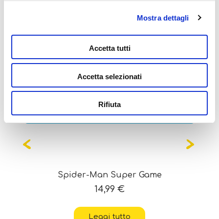
Mostra dettagli
Potrebbe interessarti
anche...
Accetta tutti
Accetta selezionati
Rifiuta
OUT OF STOCK
Spider-Man Super Game
14,99
€
Leggi tutto