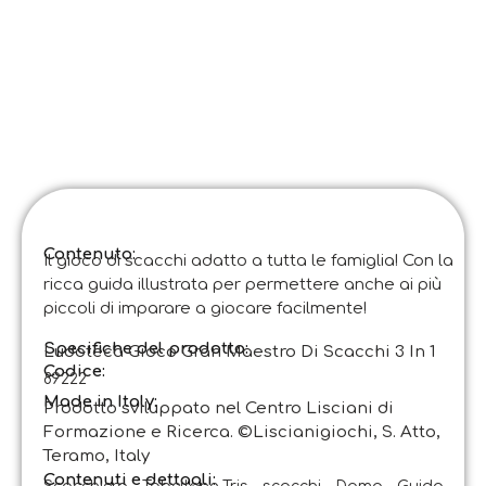
Contenuto:
Il gioco di scacchi adatto a tutta le famiglia! Con la
ricca guida illustrata per permettere anche ai più
piccoli di imparare a giocare facilmente!
Specifiche del prodotto:
Ludoteca Gioco Gran Maestro Di Scacchi 3 In 1
Codice
:
89222
Made in Italy:
Prodotto sviluppato nel Centro Lisciani di
Formazione e Ricerca. ©Liscianigiochi, S. Atto,
Teramo, Italy
Contenuti e dettagli: