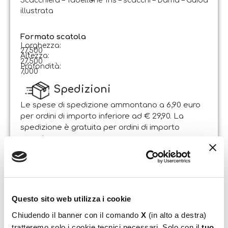
Scacchiera – Tabellone Tris – scacchi – Dama – Guida
illustrata
Formato scatola
Larghezza:
27,500
Altezza:
27,500
Profondità:
7,000
Spedizioni
Le spese di spedizione ammontano a 6,90 euro
per ordini di importo inferiore ad € 29,90. La
spedizione è gratuita per ordini di importo
superiore.
Il pacco sarà spedito entro 1-2 giorni lavorativi
dalla data di ricezione dell’ordine. Sabato e
domenica non si effettuano spedizioni.
Questo sito web utilizza i cookie
Resi
Il Cliente può esercitare il diritto di recesso entro e
Chiudendo il banner con il comando
X
(in alto a destra)
non oltre 14 giorni lavorativi dalla data di
tratteremo solo i cookie tecnici necessari. Solo con il
tuo