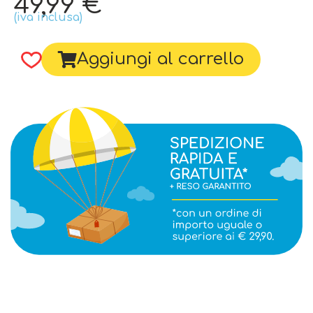
49,99
€
(iva inclusa)
Aggiungi al carrello