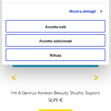
Mostra dettagli
Potrebbe interessarti
anche...
Accetta tutti
Accetta selezionati
Rifiuta
OUT OF STOCK
I’m A Genius Korean Beauty Studio Saponi
16,99
€