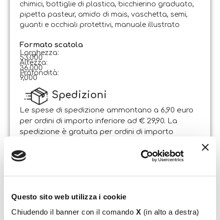
chimici, bottiglie di plastica, bicchierino graduato,
pipetta pasteur, amido di mais, vaschetta, semi,
guanti e occhiali protettivi, manuale illustrato
Formato scatola
Larghezza:
53,000
Altezza:
36,000
Profondità:
9,000
Spedizioni
Le spese di spedizione ammontano a 6,90 euro
per ordini di importo inferiore ad € 29,90. La
spedizione è gratuita per ordini di importo
superiore.
Il pacco sarà spedito entro 1-2 giorni lavorativi
dalla data di ricezione dell’ordine. Sabato e
domenica non si effettuano spedizioni.
Questo sito web utilizza i cookie
Resi
Chiudendo il banner con il comando
X
(in alto a destra)
Il Cliente può esercitare il diritto di recesso entro e