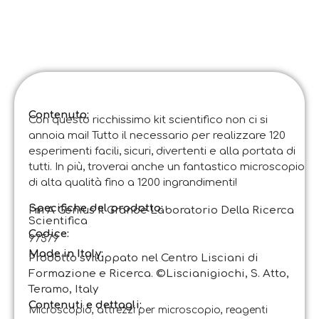
Contenuto:
Con questo ricchissimo kit scientifico non ci si
annoia mai! Tutto il necessario per realizzare 120
esperimenti facili, sicuri, divertenti e alla portata di
tutti. In più, troverai anche un fantastico microscopio
di alta qualità fino a 1200 ingrandimenti!
Specifiche del prodotto:
I’m A Genius Il Grande Laboratorio Della Ricerca
Scientifica
Codice
:
97579
Made in Italy:
Prodotto sviluppato nel Centro Lisciani di
Formazione e Ricerca. ©Liscianigiochi, S. Atto,
Teramo, Italy
Contenuti e dettagli:
Microscopio, attrezzi per microscopio, reagenti