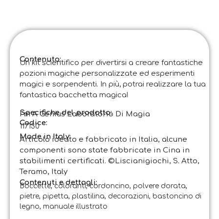
Contenuto:
Un kit scientifico per divertirsi a creare fantastiche
pozioni magiche personalizzate ed esperimenti
magici e sorpendenti. In più, potrai realizzare la tua
fantastica bacchetta magica!
Specifiche del prodotto:
I’m A Genius Laboratorio Di Magia
Codice
:
117130
Made in Italy:
Articolo ideato e fabbricato in Italia, alcune
componenti sono state fabbricate in Cina in
stabilimenti certificati. ©Liscianigiochi, S. Atto,
Teramo, Italy
Contenuti e dettagli:
Boccette, coloranti, cordoncino, polvere dorata,
pietre, pipetta, plastilina, decorazioni, bastoncino di
legno, manuale illustrato