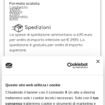
Formato scatola
Larghezza:
34,000
Altezza:
27,500
Profondità:
8,000
Spedizioni
Le spese di spedizione ammontano a 6,90 euro
per ordini di importo inferiore ad € 29,90. La
spedizione è gratuita per ordini di importo
superiore.
Il pacco sarà spedito entro 1-2 giorni lavorativi
dalla data di ricezione dell’ordine. Sabato e
domenica non si effettuano spedizioni.
Resi
Il Cliente può esercitare il diritto di recesso entro e
Questo sito web utilizza i cookie
non oltre 14 giorni lavorativi dalla data di
Chiudendo il banner con il comando
X
(in alto a destra)
ricevimento dei beni, attraverso lettera
tratteremo solo i cookie tecnici necessari. Solo con il
tuo
raccomandata A.R. indirizzata alla sede legale
consenso
tratteremo cookie e strumenti di marketing e