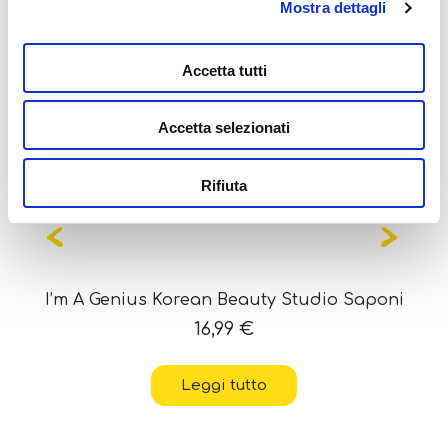
Mostra dettagli
anche...
Accetta tutti
Accetta selezionati
OUT OF STOCK
Rifiuta
I’m A Genius Korean Beauty Studio Saponi
16,99
€
Leggi tutto