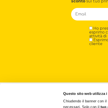
sconto
sul tuo pri
Ho preso
esprimo c
attività 
Esprimo 
cliente
About
Questo sito web utilizza i
Chiudendo il banner con 
Attività ESG
necessari. Solo con il
tuo