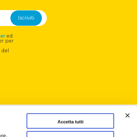
ter
ed
er per
 del
Accetta tutti
one,