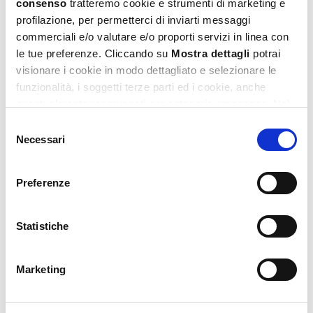
consenso
tratteremo cookie e strumenti di marketing e
profilazione, per permetterci di inviarti messaggi
commerciali e/o valutare e/o proporti servizi in linea con
le tue preferenze. Cliccando su
Mostra dettagli
potrai
visionare i cookie in modo dettagliato e selezionare le
funzionalità, i soggetti terze parti ed i cookie, anche
eventualmente raggruppati per categorie omogenee. Nel
Barbie My Secret Diary
footer di ogni pagina del sito è presente il link alla nostra
Selezione
16,99
€
Privacy e Cookie Policy,
dove potrai avere maggiori
Necessari
del
informazioni e modificare le tue scelte. Potrai verificare e
consenso
Aggiungi al carrello
modificare i tuoi consensi anche cliccando sul simbolo
Preferenze
della graffetta presente su ogni pagina
.
Statistiche
Marketing