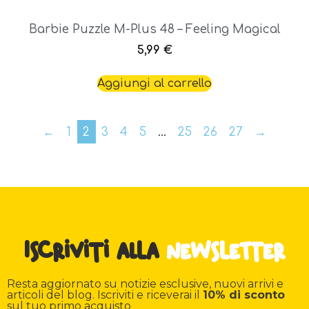
Barbie Puzzle M-Plus 48 – Feeling Magical
5,99
€
Aggiungi al carrello
←
1
2
3
4
5
…
25
26
27
→
Iscriviti alla
newsletter
Resta aggiornato su notizie esclusive, nuovi arrivi e
articoli del blog. Iscriviti e riceverai il
10% di sconto
sul tuo primo acquisto