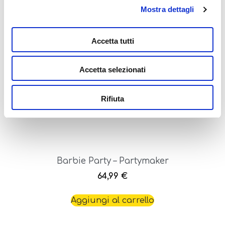
Barbie My Trendy Nail Art Colour Change
Mostra dettagli
29,99
€
Accetta tutti
Leggi tutto
Accetta selezionati
Rifiuta
Barbie Party – Partymaker
64,99
€
Aggiungi al carrello