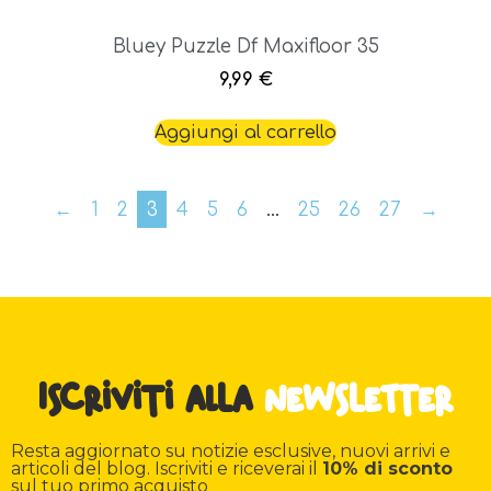
Bluey Puzzle Df Maxifloor 35
9,99
€
Aggiungi al carrello
←
1
2
3
4
5
6
…
25
26
27
→
Iscriviti alla
newsletter
Resta aggiornato su notizie esclusive, nuovi arrivi e
articoli del blog. Iscriviti e riceverai il
10% di sconto
sul tuo primo acquisto