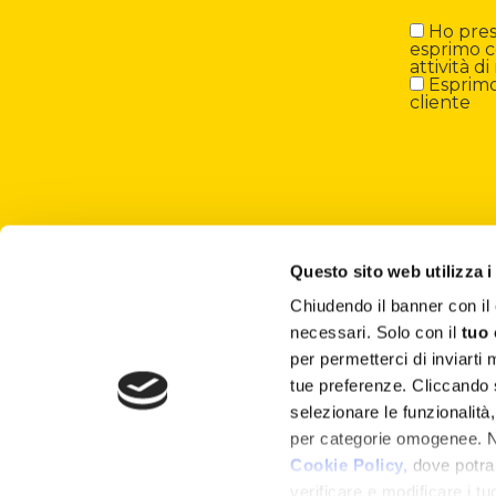
Ho preso
esprimo c
attività 
Esprimo 
cliente
Questo sito web utilizza i
Chiudendo il banner con 
About
necessari. Solo con il
tuo
per permetterci di inviarti
Attività ESG
tue preferenze. Cliccando
selezionare le funzionalità
Lisciani TV
per categorie omogenee. Nel
Shop
Cookie Policy,
dove potrai
verificare e modificare i t