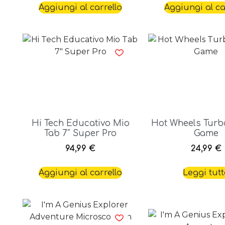
Aggiungi al carrello
Aggiungi al ca
Hi Tech Educativo Mio
Hot Wheels Turb
Tab 7″ Super Pro
Game
94,99
€
24,99
€
Aggiungi al carrello
Leggi tut