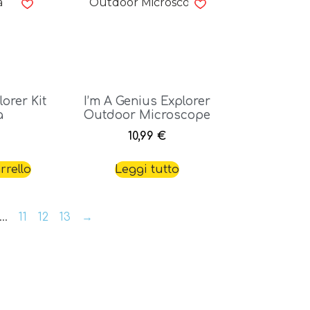
orer Kit
I’m A Genius Explorer
a
Outdoor Microscope
10,99
€
rrello
Leggi tutto
…
11
12
13
→