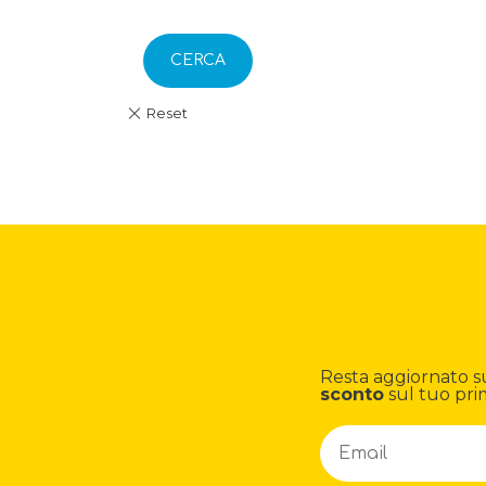
CERCA
Resta aggiornato su n
sconto
sul tuo pri