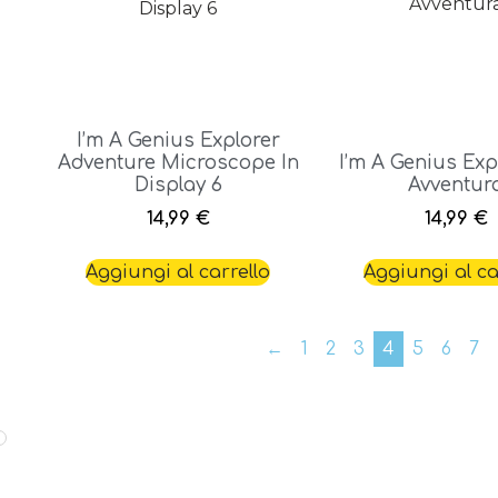
I’m A Genius Explorer
Adventure Microscope In
I’m A Genius Expl
Display 6
Avventur
14,99
€
14,99
€
Aggiungi al carrello
Aggiungi al ca
←
1
2
3
4
5
6
7