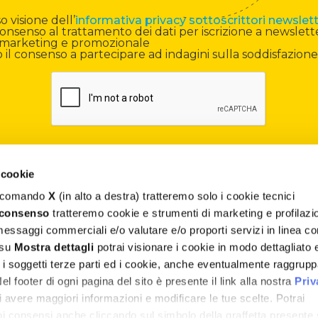
 visione dell’
informativa privacy sottoscrittori newslet
onsenso al trattamento dei dati per iscrizione a newslett
di marketing e promozionale
il consenso a partecipare ad indagini sulla soddisfazione
 cookie
il comando
X
(in alto a destra) tratteremo solo i cookie tecnici
Contatti
 consenso
tratteremo cookie e strumenti di marketing e profilazi
 messaggi commerciali e/o valutare e/o proporti servizi in linea co
Assistenza
 su
Mostra dettagli
potrai visionare i cookie in modo dettagliato 
, i soggetti terze parti ed i cookie, anche eventualmente raggrupp
Termini e Condizioni
 footer di ogni pagina del sito è presente il link alla nostra
Priv
Privacy e Cookie Policy
 avere maggiori informazioni e modificare le tue scelte. Potrai
uoi consensi anche cliccando sul simbolo della graffetta presente