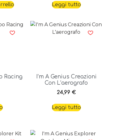
rrello
Leggi tutto
o Racing
I’m A Genius Creazioni
Con L’aerografo
24,99
€
to
Leggi tutto