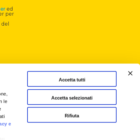
ter
ed
er per
 del
Accetta tutti
one,
Accetta selezionati
n le
e
Rifiuta
ati
acy e
 su