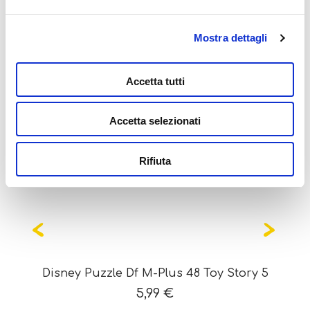
Mostra dettagli
Potrebbe interessarti
anche...
Accetta tutti
Accetta selezionati
Rifiuta
Disney Puzzle Df M-Plus 48 Toy Story 5
5,99
€