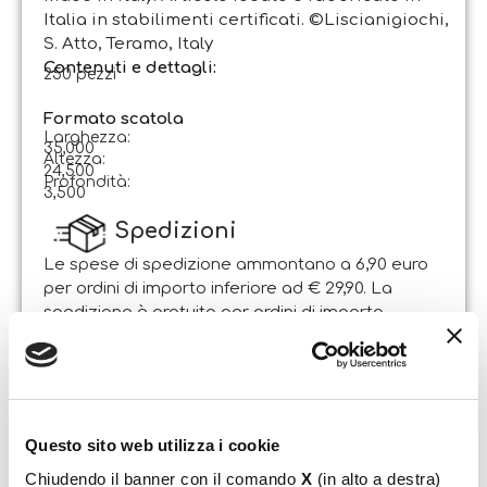
Italia in stabilimenti certificati. ©Liscianigiochi,
S. Atto, Teramo, Italy
Contenuti e dettagli:
250 pezzi
Formato scatola
Larghezza:
35,000
Altezza:
24,500
Profondità:
3,500
Spedizioni
Le spese di spedizione ammontano a 6,90 euro
per ordini di importo inferiore ad € 29,90. La
spedizione è gratuita per ordini di importo
superiore.
Il pacco sarà spedito entro 1-2 giorni lavorativi
dalla data di ricezione dell’ordine. Sabato e
domenica non si effettuano spedizioni.
Questo sito web utilizza i cookie
Resi
Chiudendo il banner con il comando
X
(in alto a destra)