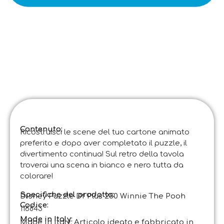
Contenuto:
Ricostruisci le scene del tuo cartone animato
preferito e dopo aver completato il puzzle, il
divertimento continua! Sul retro della tavola
troverai una scena in bianco e nero tutta da
colorare!
Specifiche del prodotto:
Disney Puzzle Df Plus 250 Winnie The Pooh
Codice
:
116843
Made in Italy:
Made in Italy. Articolo ideato e fabbricato in