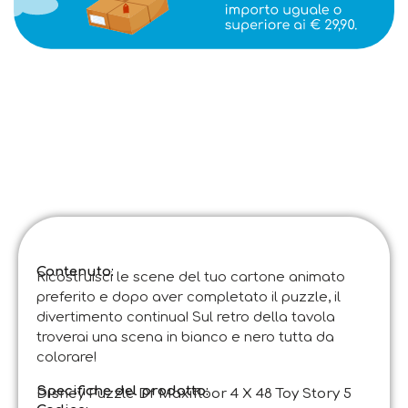
Contenuto:
Ricostruisci le scene del tuo cartone animato
preferito e dopo aver completato il puzzle, il
divertimento continua! Sul retro della tavola
troverai una scena in bianco e nero tutta da
colorare!
Specifiche del prodotto:
Disney Puzzle Df Maxifloor 4 X 48 Toy Story 5