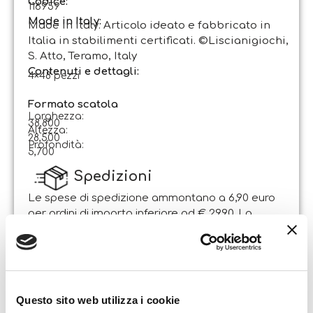
Codice
:
116959
Made in Italy:
Made in Italy. Articolo ideato e fabbricato in
Italia in stabilimenti certificati. ©Liscianigiochi,
S. Atto, Teramo, Italy
Contenuti e dettagli:
4×48 pezzi
Formato scatola
Larghezza:
38,800
Altezza:
28,500
Profondità:
5,700
Spedizioni
Le spese di spedizione ammontano a 6,90 euro
per ordini di importo inferiore ad € 29,90. La
spedizione è gratuita per ordini di importo
superiore.
Il pacco sarà spedito entro 1-2 giorni lavorativi
dalla data di ricezione dell’ordine. Sabato e
Questo sito web utilizza i cookie
domenica non si effettuano spedizioni.