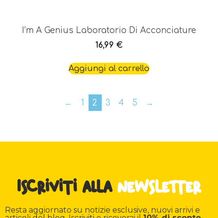
I’m A Genius Laboratorio Di Acconciature
16,99
€
Aggiungi al carrello
←
1
2
3
4
5
→
Iscriviti alla
newsletter
Resta aggiornato su notizie esclusive, nuovi arrivi e
articoli del blog. Iscriviti e riceverai il
10% di sconto