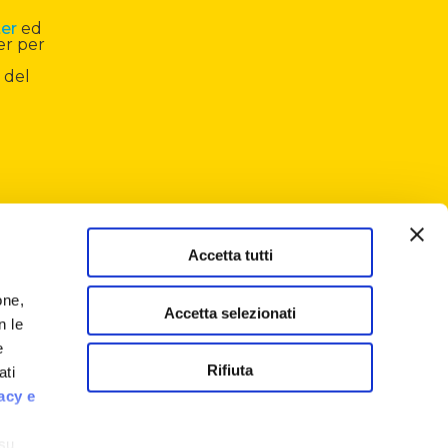
ter
ed
er per
 del
Accetta tutti
one,
Accetta selezionati
n le
e
Rifiuta
ati
acy e
 su