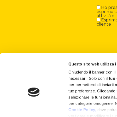
Ho preso
esprimo c
attività 
Esprimo 
cliente
Questo sito web utilizza i
Chiudendo il banner con 
About
necessari. Solo con il
tuo
per permetterci di inviarti
Attività ESG
tue preferenze. Cliccando
selezionare le funzionalità
Lisciani TV
per categorie omogenee. Nel
Shop
Cookie Policy,
dove potrai
verificare e modificare i t