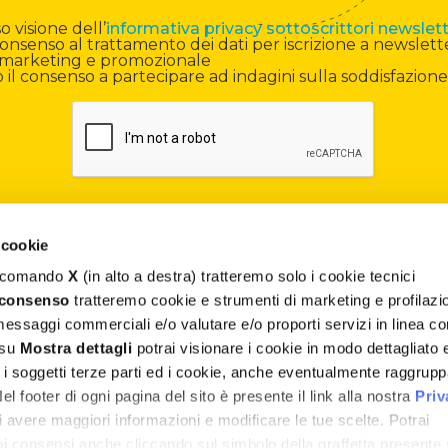
 visione dell’
informativa privacy sottoscrittori newslet
onsenso al trattamento dei dati per iscrizione a newslett
di marketing e promozionale
il consenso a partecipare ad indagini sulla soddisfazione
 cookie
il comando
X
(in alto a destra) tratteremo solo i cookie tecnici
Contatti
 consenso
tratteremo cookie e strumenti di marketing e profilazi
 messaggi commerciali e/o valutare e/o proporti servizi in linea co
Assistenza
 su
Mostra dettagli
potrai visionare i cookie in modo dettagliato 
, i soggetti terze parti ed i cookie, anche eventualmente raggrupp
Termini e Condizioni
 footer di ogni pagina del sito è presente il link alla nostra
Priv
Privacy e Cookie Policy
 avere maggiori informazioni e modificare le tue scelte. Potrai
uoi consensi anche cliccando sul simbolo della graffetta presente