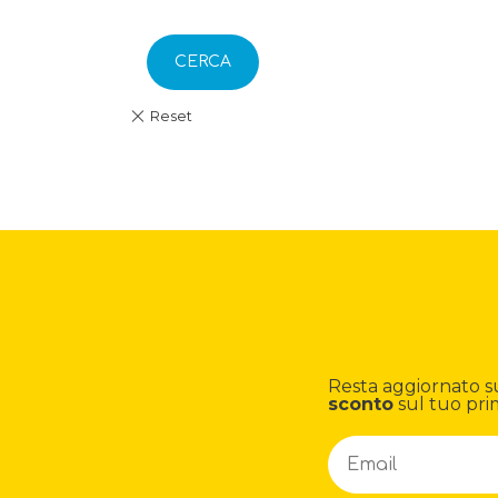
CERCA
Resta aggiornato su n
sconto
sul tuo pri