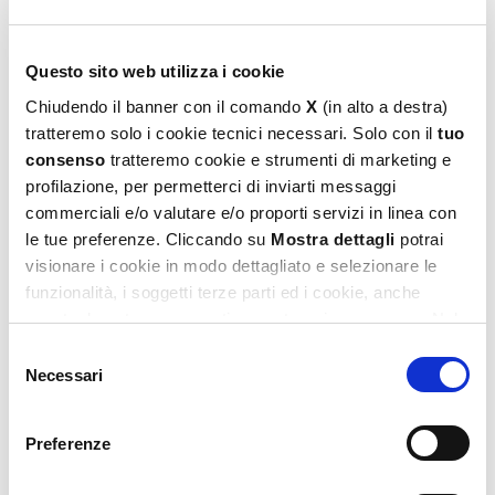
Bing Giant Floor 24 – Bravo Bing!
Questo sito web utilizza i cookie
10,99
€
Chiudendo il banner con il comando
X
(in alto a destra)
tratteremo solo i cookie tecnici necessari. Solo con il
tuo
Aggiungi al carrello
consenso
tratteremo cookie e strumenti di marketing e
profilazione, per permetterci di inviarti messaggi
commerciali e/o valutare e/o proporti servizi in linea con
le tue preferenze. Cliccando su
Mostra dettagli
potrai
visionare i cookie in modo dettagliato e selezionare le
funzionalità, i soggetti terze parti ed i cookie, anche
eventualmente raggruppati per categorie omogenee. Nel
footer di ogni pagina del sito è presente il link alla nostra
Selezione
Privacy e Cookie Policy,
dove potrai avere maggiori
Necessari
del
informazioni e modificare le tue scelte. Potrai verificare e
consenso
modificare i tuoi consensi anche cliccando sul simbolo
Bing Giant Floor 24 – Ciao, Bing!
Preferenze
della graffetta presente su ogni pagina
.
10,99
€