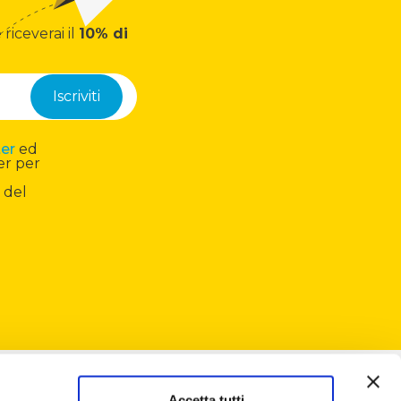
 riceverai il
10% di
ter
ed
er per
 del
Accetta tutti