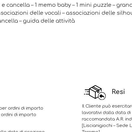
vi e cancella – 1 memo baby – 1 mini puzzle – gra
sociazioni delle vocali – associazioni delle silho
ancella – guida delle attività
Resi
Il Cliente può esercitar
er ordini di importo
lavorativi dalla data d
 ordini di importo
raccomandata A.R. indi
[Liscianigiochi – Sede 