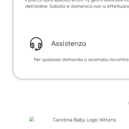
Il pacco sarà spedito entro 1-2 giorni lavorativi d
dell’ordine. Sabato e domenica non si effettuano
Assistenza
Per qualsiasi domanda o anomalia riscontrata i