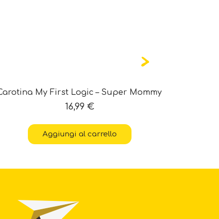
Carotina My First Logic – Super Mommy
Carotin
16,99
€
Aggiungi al carrello