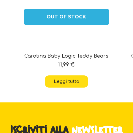
OUT OF STOCK
Carotina Baby Logic Teddy Bears
11,99
€
Leggi tutto
Iscriviti alla
newsletter