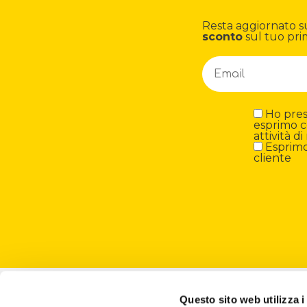
Resta aggiornato su n
sconto
sul tuo pri
Ho preso
esprimo c
attività 
Esprimo 
cliente
About
Questo sito web utilizza i