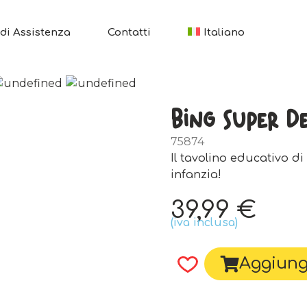
di Assistenza
Contatti
Italiano
Bing Super D
75874
Il tavolino educativo di
infanzia!
39,99
€
(iva inclusa)
Aggiungi