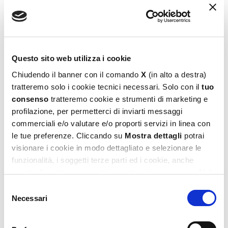
Ludoteca Le Carte Dei Bambini Bassotto
Piglia Tutto
6,50
€
Questo sito web utilizza i cookie
Chiudendo il banner con il comando
X
(in alto a destra)
Aggiungi al carrello
tratteremo solo i cookie tecnici necessari. Solo con il
tuo
consenso
tratteremo cookie e strumenti di marketing e
profilazione, per permetterci di inviarti messaggi
commerciali e/o valutare e/o proporti servizi in linea con
le tue preferenze. Cliccando su
Mostra dettagli
potrai
visionare i cookie in modo dettagliato e selezionare le
funzionalità, i soggetti terze parti ed i cookie, anche
eventualmente raggruppati per categorie omogenee. Nel
footer di ogni pagina del sito è presente il link alla nostra
Selezione
Privacy e Cookie Policy,
dove potrai avere maggiori
Necessari
del
informazioni e modificare le tue scelte. Potrai verificare e
consenso
Ludoteca Le Carte Dei Bambini Boom
modificare i tuoi consensi anche cliccando sul simbolo