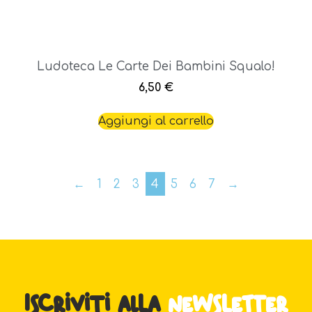
Ludoteca Le Carte Dei Bambini Squalo!
6,50
€
Aggiungi al carrello
←
1
2
3
4
5
6
7
→
Iscriviti alla
newsletter