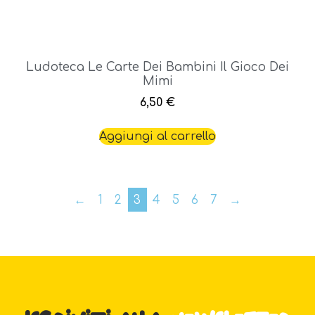
Ludoteca Le Carte Dei Bambini Il Gioco Dei
Mimi
6,50
€
Aggiungi al carrello
←
1
2
3
4
5
6
7
→