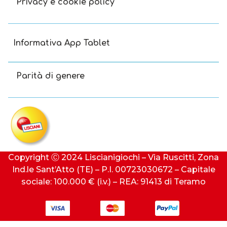
Privacy e cookie policy
Informativa App Tablet
Parità di genere
Copyright Ⓒ 2024 Liscianigiochi – Via Ruscitti, Zona
Ind.le Sant’Atto (TE) – P.I. 00723030672 – Capitale
sociale: 100.000 € (i.v.) – REA: 91413 di Teramo