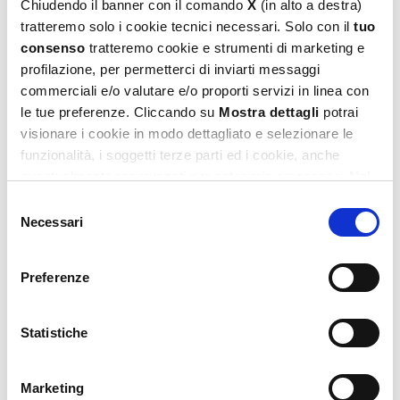
Bambi
Chiudendo il banner con il comando
X
(in alto a destra)
tratteremo solo i cookie tecnici necessari. Solo con il
tuo
10,99
€
consenso
tratteremo cookie e strumenti di marketing e
profilazione, per permetterci di inviarti messaggi
Aggiungi al carrello
commerciali e/o valutare e/o proporti servizi in linea con
le tue preferenze. Cliccando su
Mostra dettagli
potrai
visionare i cookie in modo dettagliato e selezionare le
funzionalità, i soggetti terze parti ed i cookie, anche
eventualmente raggruppati per categorie omogenee. Nel
footer di ogni pagina del sito è presente il link alla nostra
Selezione
Privacy e Cookie Policy,
dove potrai avere maggiori
Necessari
del
informazioni e modificare le tue scelte. Potrai verificare e
consenso
modificare i tuoi consensi anche cliccando sul simbolo
Preferenze
della graffetta presente su ogni pagina
.
Ludoteca Le Carte Dei Bambi Nomi, Cose,
Citta’… E Animali! –
Statistiche
10,99
€
Marketing