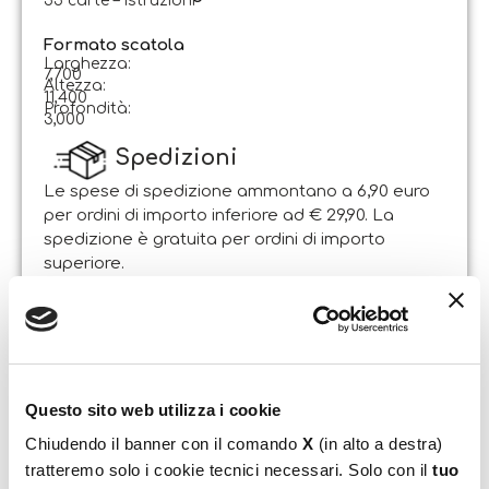
55 carte – Istruzioni
Formato scatola
Larghezza:
7,700
Altezza:
11,400
Profondità:
3,000
Spedizioni
Le spese di spedizione ammontano a 6,90 euro
per ordini di importo inferiore ad € 29,90. La
spedizione è gratuita per ordini di importo
superiore.
Il pacco sarà spedito entro 1-2 giorni lavorativi
dalla data di ricezione dell’ordine. Sabato e
domenica non si effettuano spedizioni.
Resi
Questo sito web utilizza i cookie
Il Cliente può esercitare il diritto di recesso entro e
Chiudendo il banner con il comando
X
(in alto a destra)
non oltre 14 giorni lavorativi dalla data di
tratteremo solo i cookie tecnici necessari. Solo con il
tuo
ricevimento dei beni, attraverso lettera