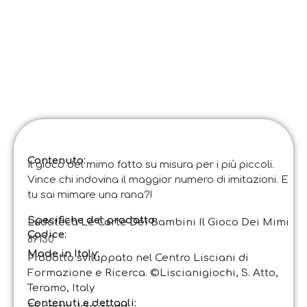
Contenuto:
Il gioco del mimo fatto su misura per i più piccoli.
Vince chi indovina il maggior numero di imitazioni. E
tu sai mimare una rana?!
Specifiche del prodotto:
Ludoteca Le Carte Dei Bambini Il Gioco Dei Mimi
Codice
:
89130
Made in Italy:
Prodotto sviluppato nel Centro Lisciani di
Formazione e Ricerca. ©Liscianigiochi, S. Atto,
Teramo, Italy
Contenuti e dettagli: