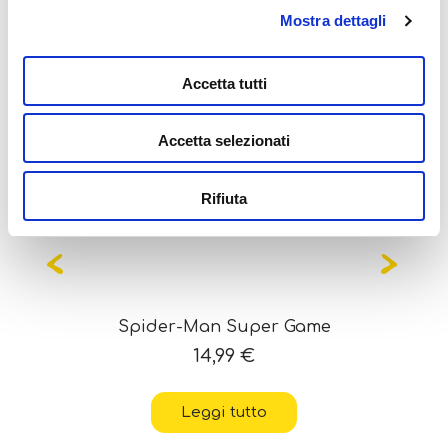
Potrebbe interessarti
Mostra dettagli
anche...
Accetta tutti
Accetta selezionati
OUT OF STOCK
Rifiuta
Spider-Man Super Game
14,99
€
Leggi tutto