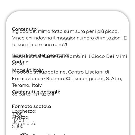
Contenuto:
Il gioco del mimo fatto su misura per i più piccoli.
Vince chi indovina il maggior numero di imitazioni. E
tu sai mimare una rana?!
Specifiche del prodotto:
Ludoteca Le Carte Dei Bambini Il Gioco Dei Mimi
Codice
:
89130
Made in Italy:
Prodotto sviluppato nel Centro Lisciani di
Formazione e Ricerca. ©Liscianigiochi, S. Atto,
Teramo, Italy
Contenuti e dettagli:
55 carte – Istruzioni
Formato scatola
Larghezza:
7,700
Altezza:
11,400
Profondità:
3,000