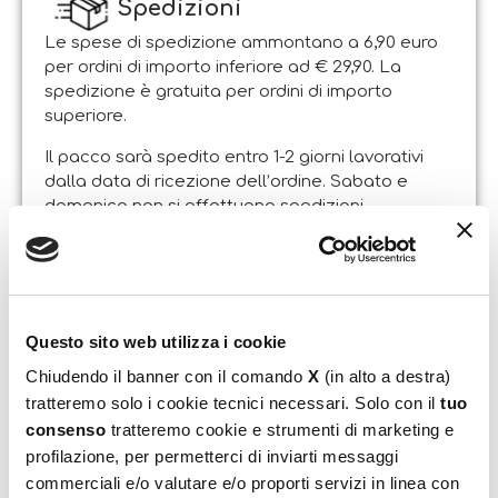
Spedizioni
Le spese di spedizione ammontano a 6,90 euro
per ordini di importo inferiore ad € 29,90. La
spedizione è gratuita per ordini di importo
superiore.
Il pacco sarà spedito entro 1-2 giorni lavorativi
dalla data di ricezione dell’ordine. Sabato e
domenica non si effettuano spedizioni.
Resi
Il Cliente può esercitare il diritto di recesso entro e
non oltre 14 giorni lavorativi dalla data di
ricevimento dei beni, attraverso lettera
Questo sito web utilizza i cookie
raccomandata A.R. indirizzata alla sede legale
Chiudendo il banner con il comando
X
(in alto a destra)
dell’Esercente [Liscianigiochi – Sede Legale: Via
Ruscitti, Zona Ind.le Sant’Atto 64100 Teramo].
tratteremo solo i cookie tecnici necessari. Solo con il
tuo
consenso
tratteremo cookie e strumenti di marketing e
I beni dovranno essere restituiti all’Esercente
profilazione, per permetterci di inviarti messaggi
integri e completi della confezione originale, a
commerciali e/o valutare e/o proporti servizi in linea con
spese del Cliente entro e non oltre 15 giorni dalla