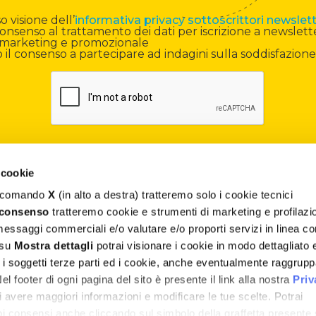
 visione dell’
informativa privacy sottoscrittori newslet
onsenso al trattamento dei dati per iscrizione a newslett
di marketing e promozionale
il consenso a partecipare ad indagini sulla soddisfazione
 cookie
il comando
X
(in alto a destra) tratteremo solo i cookie tecnici
Contatti
 consenso
tratteremo cookie e strumenti di marketing e profilazi
 messaggi commerciali e/o valutare e/o proporti servizi in linea co
Assistenza
 su
Mostra dettagli
potrai visionare i cookie in modo dettagliato 
, i soggetti terze parti ed i cookie, anche eventualmente raggrupp
Termini e Condizioni
 footer di ogni pagina del sito è presente il link alla nostra
Priv
Privacy e Cookie Policy
 avere maggiori informazioni e modificare le tue scelte. Potrai
uoi consensi anche cliccando sul simbolo della graffetta presente