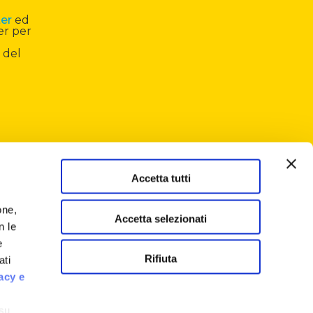
ter
ed
er per
 del
Accetta tutti
one,
Accetta selezionati
n le
e
Rifiuta
ati
acy e
 su