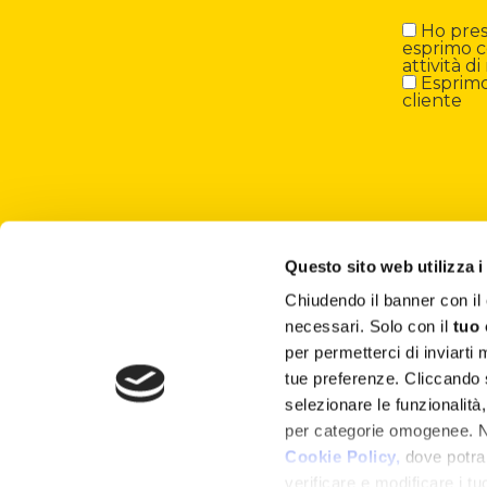
Ho preso
esprimo c
attività 
Esprimo 
cliente
Questo sito web utilizza i
Chiudendo il banner con 
About
necessari. Solo con il
tuo
per permetterci di inviarti
Attività ESG
tue preferenze. Cliccando
selezionare le funzionalità
Lisciani TV
per categorie omogenee. Nel
Shop
Cookie Policy,
dove potrai
verificare e modificare i t