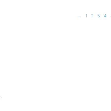
←
1
2
3
4