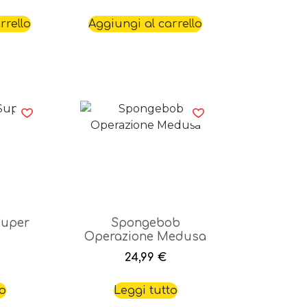
rrello
Aggiungi al carrello
Super
Spongebob
Operazione Medusa
24,99
€
to
Leggi tutto