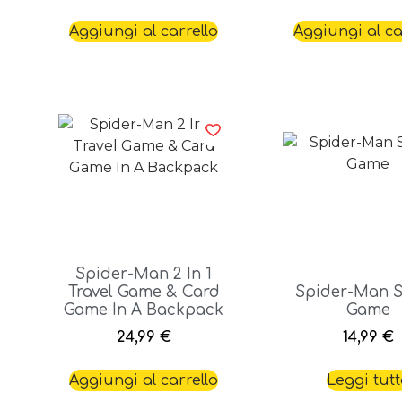
Aggiungi al carrello
Aggiungi al ca
Spider-Man 2 In 1
Travel Game & Card
Spider-Man 
Game In A Backpack
Game
24,99
€
14,99
€
Aggiungi al carrello
Leggi tut