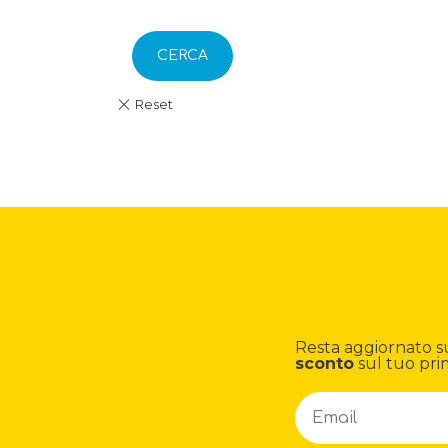
CERCA
Resta aggiornato su n
sconto
sul tuo pri