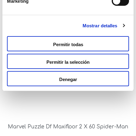
Marketing
Mostrar detalles
Marvel Puzzle Df Maxi Floor 60 Spider-Man
Permitir todas
Read more
Permitir la selección
Denegar
Marvel Puzzle Df Maxifloor 2 X 60 Spider-Man