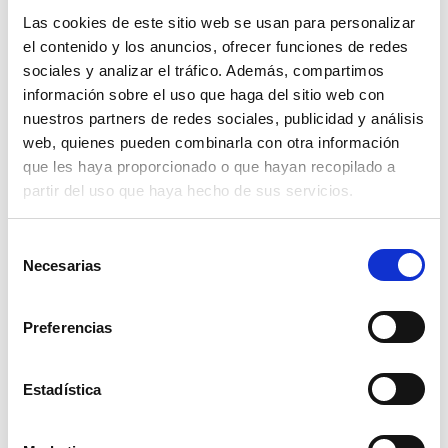
Las cookies de este sitio web se usan para personalizar
Marvel Puzzle Df Maxi Floor 150 Spider-Man
el contenido y los anuncios, ofrecer funciones de redes
sociales y analizar el tráfico. Además, compartimos
Read more
información sobre el uso que haga del sitio web con
nuestros partners de redes sociales, publicidad y análisis
web, quienes pueden combinarla con otra información
que les haya proporcionado o que hayan recopilado a
partir del uso que haya hecho de sus servicios.
Selección
Necesarias
de
consentimiento
Marvel Puzzle Df Maxi Floor 4 X 48 Spider-Man
Preferencias
Read more
Estadística