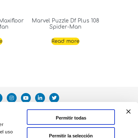
Maxifloor
Marvel Puzzle Df Plus 108
Man
Spider-Man
e
Read more
Permitir todas
er
el uso
Permitir la selección