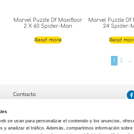
Marvel Puzzle Df Maxifloor
Marvel Puzzle Df 
2 X 60 Spider-Man
24 Spider-
Read more
Read mor
1
2
→
Contacto
Asistencia
ies
Política de Privacidad y Cookies
web se usan para personalizar el contenido y los anuncios, ofrec
s y analizar el tráfico. Además, compartimos información sobre 