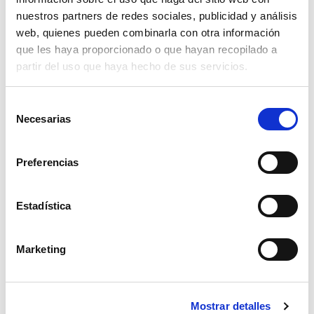
nuestros partners de redes sociales, publicidad y análisis
Marvel Puzzle Df Maxi Floor 150 Spider-Man
web, quienes pueden combinarla con otra información
que les haya proporcionado o que hayan recopilado a
Read more
partir del uso que haya hecho de sus servicios.
Selección
Necesarias
de
consentimiento
Preferencias
Estadística
Marvel Puzzle Df Maxi Floor 4 X 48 Spider-Man
Marketing
Read more
Mostrar detalles