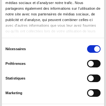
médias sociaux et d'analyser notre trafic. Nous
partageons également des informations sur l'utilisation de
notre site avec nos partenaires de médias sociaux, de
publicité et d'analyse, qui peuvent combiner celles-ci
The Moon Academy Moon Crystal
Pendants
avec d'autres informations que vous leur avez fournies
ou qu'ils ont collectées lors de votre utilisation de leurs
Read more
services.
Sélection
Nécessaires
du
consentement
Préférences
Statistiques
Marketing
The Moon Academy Moon Eyeshadows