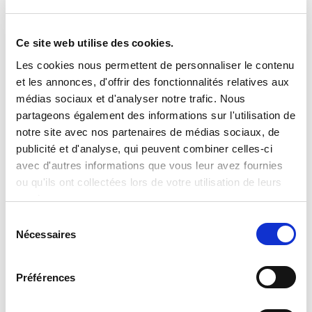
Ce site web utilise des cookies.
Crazy Science La Maison Des Sorcieres
Les cookies nous permettent de personnaliser le contenu
Read more
et les annonces, d'offrir des fonctionnalités relatives aux
médias sociaux et d'analyser notre trafic. Nous
partageons également des informations sur l'utilisation de
notre site avec nos partenaires de médias sociaux, de
publicité et d'analyse, qui peuvent combiner celles-ci
avec d'autres informations que vous leur avez fournies
ou qu'ils ont collectées lors de votre utilisation de leurs
services.
Sélection
Nécessaires
du
Crazy Science Le Grand Laboratoire De Dingo
Le Scientifique
consentement
Préférences
Read more