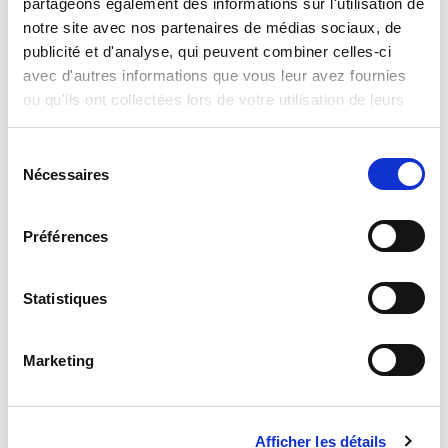
partageons également des informations sur l'utilisation de
notre site avec nos partenaires de médias sociaux, de
Read more
publicité et d'analyse, qui peuvent combiner celles-ci
avec d'autres informations que vous leur avez fournies
ou qu'ils ont collectées lors de votre utilisation de leurs
services.
Sélection
Nécessaires
du
consentement
Préférences
Disney Puzzle Df Maxi Floor 108 Paperino
Statistiques
Read more
Marketing
Afficher les détails