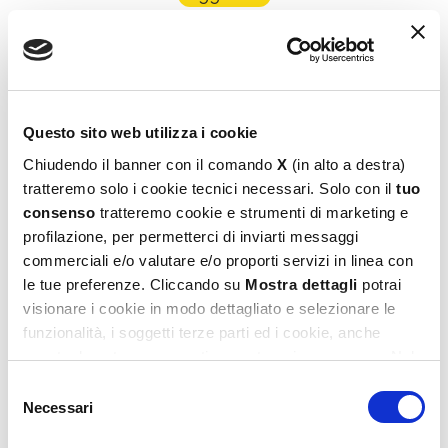
Questo sito web utilizza i cookie
Chiudendo il banner con il comando
X
(in alto a destra)
tratteremo solo i cookie tecnici necessari. Solo con il
tuo
consenso
tratteremo cookie e strumenti di marketing e
Peanuts Card Game – Un Giorno Qualunque
profilazione, per permetterci di inviarti messaggi
6,99
€
commerciali e/o valutare e/o proporti servizi in linea con
le tue preferenze. Cliccando su
Mostra dettagli
potrai
Leggi tutto
visionare i cookie in modo dettagliato e selezionare le
funzionalità, i soggetti terze parti ed i cookie, anche
eventualmente raggruppati per categorie omogenee. Nel
footer di ogni pagina del sito è presente il link alla nostra
Selezione
Privacy e Cookie Policy,
dove potrai avere maggiori
Necessari
del
informazioni e modificare le tue scelte. Potrai verificare e
consenso