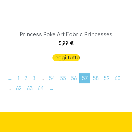
Princess Poke Art Fabric Princesses
5,99
€
Leggi tutto
←
1
2
3
…
54
55
56
57
58
59
60
…
62
63
64
→