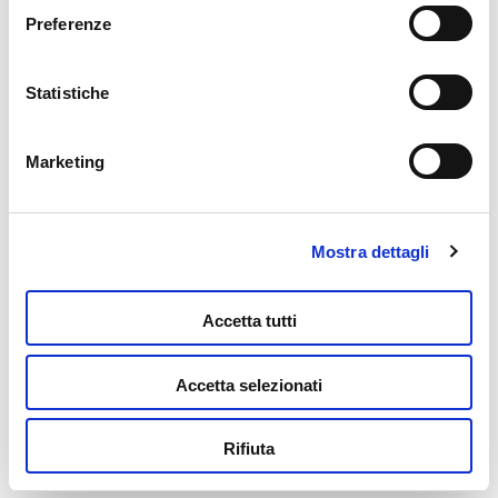
modificare i tuoi consensi anche cliccando sul simbolo
Preferenze
della graffetta presente su ogni pagina
.
Statistiche
Peanuts Domino
9,99
€
Marketing
Leggi tutto
Mostra dettagli
Accetta tutti
Accetta selezionati
Peanuts Mini Cam In Display 6
Rifiuta
64,99
€