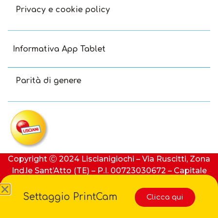
Privacy e cookie policy
Informativa App Tablet
Parità di genere
Copyright Ⓒ 2024 Liscianigiochi – Via Ruscitti, Zona
Ind.le Sant’Atto (TE) – P.I. 00723030672 – Capitale
sociale: 100.000 € (i.v.) – REA: 91413 di Teramo
Settaggio PrintCam
Clicca qui