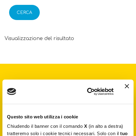
CERCA
Visualizzazione del risultato
Iscriviti alla
newsletter
Resta aggiornato su notizie esclusive, nuovi arrivi e
articoli del blog. Iscriviti e riceverai il
10% di sconto
sul tuo primo acquisto
Questo sito web utilizza i cookie
Chiudendo il banner con il comando
X
(in alto a destra)
tratteremo solo i cookie tecnici necessari. Solo con il
tuo