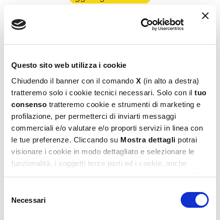
Questo sito web utilizza i cookie
Chiudendo il banner con il comando
X
(in alto a destra)
tratteremo solo i cookie tecnici necessari. Solo con il
tuo
consenso
tratteremo cookie e strumenti di marketing e
Puzzle + Poster Aurora Borealis 1500
profilazione, per permetterci di inviarti messaggi
16,99
€
commerciali e/o valutare e/o proporti servizi in linea con
le tue preferenze. Cliccando su
Mostra dettagli
potrai
Leggi tutto
visionare i cookie in modo dettagliato e selezionare le
funzionalità, i soggetti terze parti ed i cookie, anche
eventualmente raggruppati per categorie omogenee. Nel
footer di ogni pagina del sito è presente il link alla nostra
Selezione
Privacy e Cookie Policy,
dove potrai avere maggiori
Necessari
del
informazioni e modificare le tue scelte. Potrai verificare e
consenso