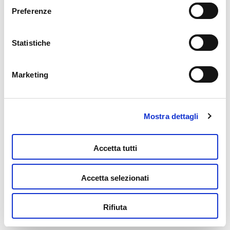
modificare i tuoi consensi anche cliccando sul simbolo
Preferenze
della graffetta presente su ogni pagina
.
Statistiche
Puzzle + Poster Cats 1000
16,99
€
Marketing
Aggiungi al carrello
Mostra dettagli
Accetta tutti
Accetta selezionati
Puzzle + Poster Cats 500
Rifiuta
6,99
€