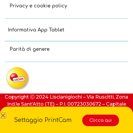
Privacy e cookie policy
Informativa App Tablet
Parità di genere
Copyright Ⓒ 2024 Liscianigiochi – Via Ruscitti, Zona
Ind.le Sant’Atto (TE) – P.I. 00723030672 – Capitale
sociale: 100.000 € (i.v.) – REA: 91413 di Teramo
Settaggio PrintCam
Clicca qui