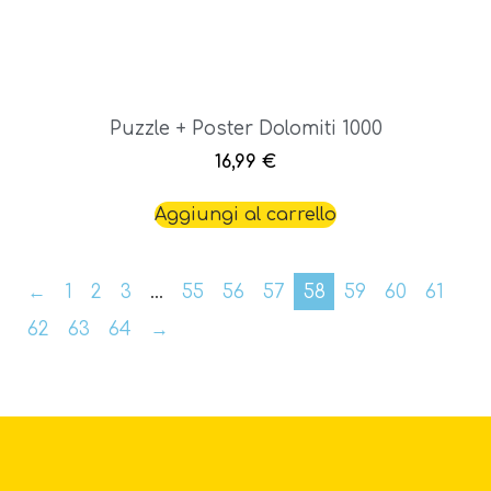
Puzzle + Poster Dolomiti 1000
16,99
€
Aggiungi al carrello
←
1
2
3
…
55
56
57
58
59
60
61
62
63
64
→