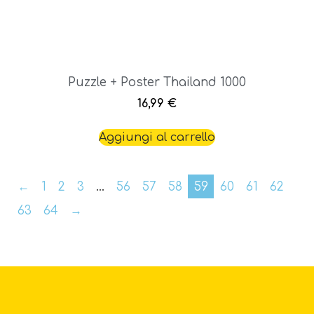
Puzzle + Poster Thailand 1000
16,99
€
Aggiungi al carrello
←
1
2
3
…
56
57
58
59
60
61
62
63
64
→