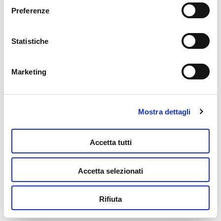
modificare i tuoi consensi anche cliccando sul simbolo
Preferenze
della graffetta presente su ogni pagina
.
Statistiche
Puzzle + Poster Paris 1000
16,99
€
Marketing
Aggiungi al carrello
Mostra dettagli
Accetta tutti
Accetta selezionati
Puzzle + Poster Paris 500
Rifiuta
6,99
€