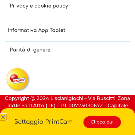
Privacy e cookie policy
Informativa App Tablet
Parità di genere
Copyright Ⓒ 2024 Liscianigiochi – Via Ruscitti, Zona
Ind.le Sant’Atto (TE) – P.I. 00723030672 – Capitale
sociale: 100.000 € (i.v.) – REA: 91413 di Teramo
Settaggio PrintCam
Clicca qui