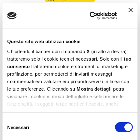
Questo sito web utilizza i cookie
Chiudendo il banner con il comando
X
(in alto a destra)
tratteremo solo i cookie tecnici necessari. Solo con il
tuo
consenso
tratteremo cookie e strumenti di marketing e
Puzzle + Poster New York 1000
profilazione, per permetterci di inviarti messaggi
16,99
€
commerciali e/o valutare e/o proporti servizi in linea con
le tue preferenze. Cliccando su
Mostra dettagli
potrai
Aggiungi al carrello
visionare i cookie in modo dettagliato e selezionare le
funzionalità, i soggetti terze parti ed i cookie, anche
eventualmente raggruppati per categorie omogenee. Nel
footer di ogni pagina del sito è presente il link alla nostra
Selezione
Privacy e Cookie Policy,
dove potrai avere maggiori
Necessari
del
informazioni e modificare le tue scelte. Potrai verificare e
consenso