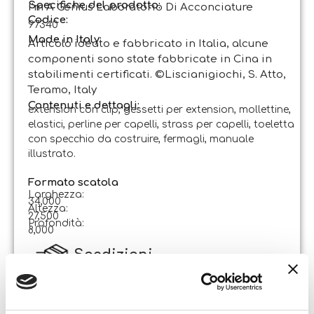
Specifiche del prodotto:
I’m A Genius Laboratorio Di Acconciature
Codice
:
97340
Made in Italy:
Articolo ideato e fabbricato in Italia, alcune
componenti sono state fabbricate in Cina in
stabilimenti certificati. ©Liscianigiochi, S. Atto,
Teramo, Italy
Contenuti e dettagli:
extension con clip, gessetti per extension, mollettine,
elastici, perline per capelli, strass per capelli, toeletta
con specchio da costruire, fermagli, manuale
illustrato.
Formato scatola
Larghezza:
34,000
Altezza:
27,500
Profondità:
8,000
Spedizioni
Le spese di spedizione ammontano a 6,90 euro
per ordini di importo inferiore ad € 29,90. La
spedizione è gratuita per ordini di importo